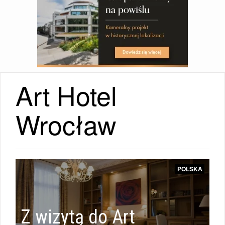
Art Hotel
WIADOMOŚCI
Wrocław
|
POLSKA
HOTELE
Z wizytą do Art