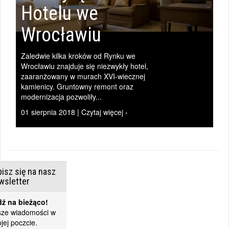
Hotelu we
Wrocławiu
|
Zaledwie kilka kroków od Rynku we
Wrocławiu znajduje się niezwykły hotel,
zaaranżowany w murach XVI-wiecznej
kamienicy. Gruntowny remont oraz
modernizacja pozwoliły...
01 sierpnia 2018 | Czytaj więcej ›
isz się na nasz
wsletter
ź na bieżąco!
ze wiadomości w
jej poczcie.