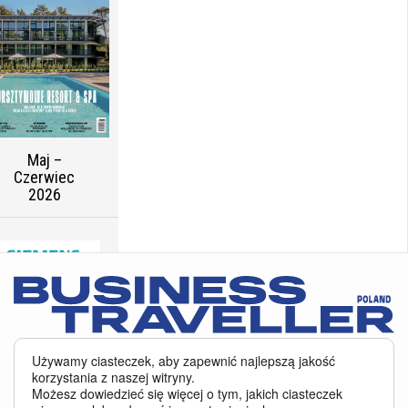
Maj –
Czerwiec
2026
jnowszy raport
Serwis BusinessTraveller.pl wykorzystuje pliki cookies
oraz inne
Używamy ciasteczek, aby zapewnić najlepszą jakość
02 listopada 2025
technologie o analogicznym charakterze, przede wszystkim w celu
korzystania z naszej witryny.
NASZ RAPORT.
zapewnienia Państwu najlepszej jakości oferowanych usług, a ponadto w
Możesz dowiedzieć się więcej o tym, jakich ciasteczek
Najszczęśliwsze
celach statystycznych i reklamowych. Korzystanie z serwisu oznacza, że pliki
kraje świata