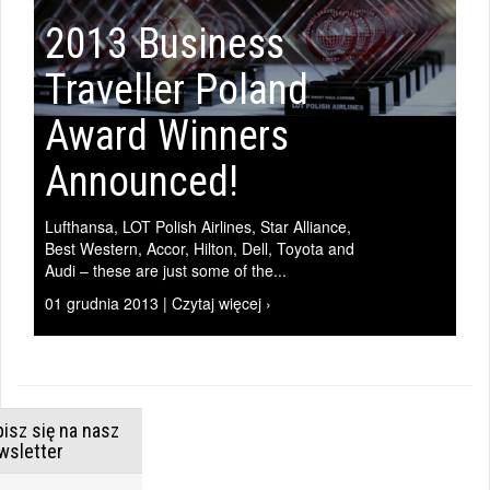
2013 Business
Traveller Poland
Award Winners
Announced!
Lufthansa, LOT Polish Airlines, Star Alliance,
Best Western, Accor, Hilton, Dell, Toyota and
Audi – these are just some of the...
01 grudnia 2013 | Czytaj więcej ›
isz się na nasz
wsletter