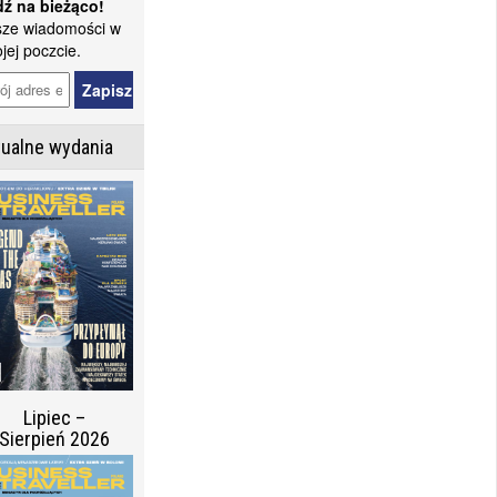
ź na bieżąco!
ze wiadomości w
jej poczcie.
tualne wydania
Lipiec –
Sierpień 2026