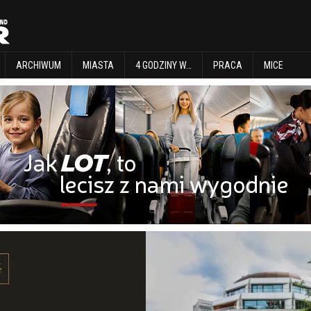
EXPLORE
ARCHIWUM
MIASTA
4 GODZINY W…
PRACA
MICE
ARCHIWUM
MIASTA
4 GODZINY W…
PRACA
MICE