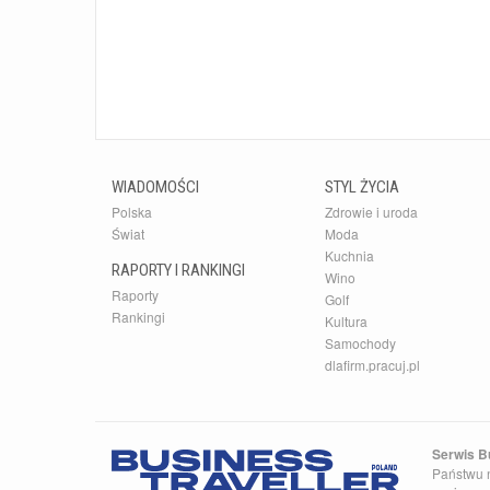
WIADOMOŚCI
STYL ŻYCIA
Polska
Zdrowie i uroda
Świat
Moda
Kuchnia
RAPORTY I RANKINGI
Wino
Raporty
Golf
Rankingi
Kultura
Samochody
dlafirm.pracuj.pl
Serwis Bu
Państwu n