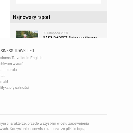
Najnowszy raport
02 listopada 2025
NASZ RAPORT. Najszczęśliwsze
kraje świata
USINESS TRAVELLER
siness Traveller in English
Najnowsza Galeria
chiwum wydań
enumerata
10 grudnia 2015
nas
20 najlepszych akcesoriów
ntakt
podróżnych
lityka prywatności
Najnowszy Kierunek
14 czerwca 2026
Zaskakujące słowackie Pieniny
nym charakterze, przede wszystkim w celu zapewnienia
ych. Korzystanie z serwisu oznacza, że pliki te będą