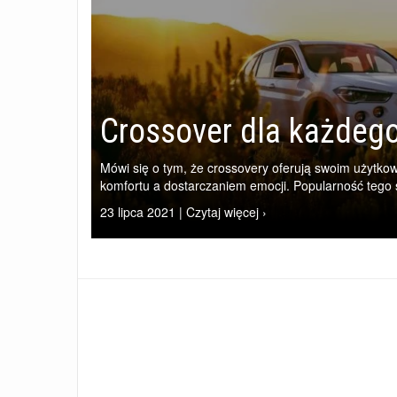
Crossover dla każdeg
Mówi się o tym, że crossovery oferują swoim użytk
komfortu a dostarczaniem emocji. Popularność teg
23 lipca 2021 | Czytaj więcej ›