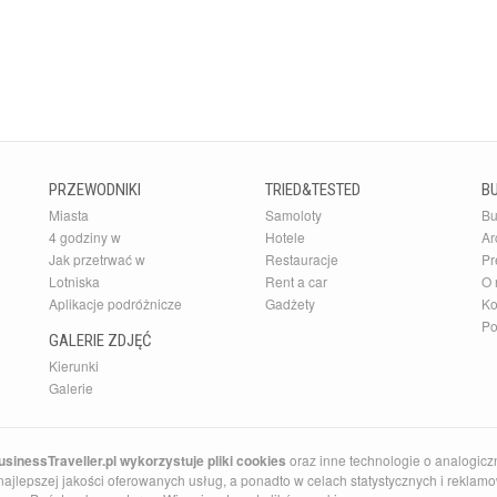
PRZEWODNIKI
TRIED&TESTED
B
Miasta
Samoloty
Bu
4 godziny w
Hotele
Ar
Jak przetrwać w
Restauracje
Pr
Lotniska
Rent a car
O 
Aplikacje podróżnicze
Gadżety
Ko
Po
GALERIE ZDJĘĆ
Kierunki
Galerie
sinessTraveller.pl wykorzystuje pliki cookies
oraz inne technologie o analogicz
ajlepszej jakości oferowanych usług, a ponadto w celach statystycznych i reklamow