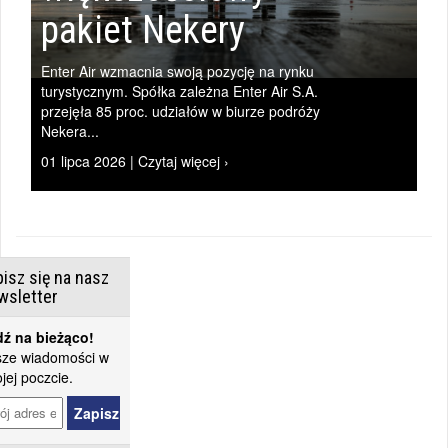
pakiet Nekery
Enter Air wzmacnia swoją pozycję na rynku
turystycznym. Spółka zależna Enter Air S.A.
przejęła 85 proc. udziałów w biurze podróży
Nekera...
01 lipca 2026 | Czytaj więcej ›
isz się na nasz
wsletter
ź na bieżąco!
ze wiadomości w
jej poczcie.