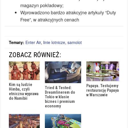
magazyn pokładowy;
Wprowadzono bardzo atrakcyjne artykuły “Duty
Free”, w atrakcyjnych cenach
Tematy:
Enter Air
,
linie lotnicze
,
samolot
ZOBACZ RÓWNIEŻ:
Kim są ludzie
Papaya. Testujemy
Tried & Tested:
Himba, czyli
restaurację Papaya
Dreamlinerem do
etniczna wyprawa
w Warszawie
Tokio w klasie
do Namibii
biznes i premium
economy