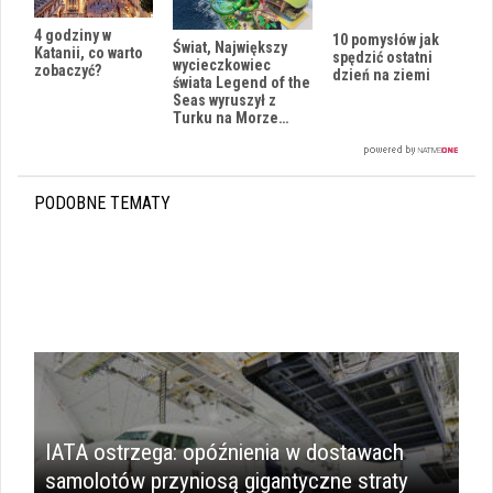
4 godziny w
10 pomysłów jak
Świat, Największy
Katanii, co warto
spędzić ostatni
wycieczkowiec
zobaczyć?
dzień na ziemi
świata Legend of the
Seas wyruszył z
Turku na Morze…
PODOBNE TEMATY
IATA ostrzega: opóźnienia w dostawach
samolotów przyniosą gigantyczne straty