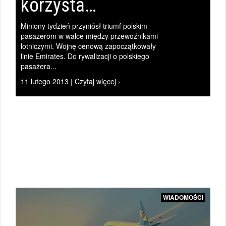
korzysta…
Miniony tydzień przyniósł triumf polskim
pasażerom w walce między przewoźnikami
|
lotniczymi. Wojnę cenową zapoczątkowały
linie Emirates. Do rywalizacji o polskiego
pasażera...
11 lutego 2013 | Czytaj więcej ›
ZAPYTAJ
PIOTRA
|
WIADOMOŚCI