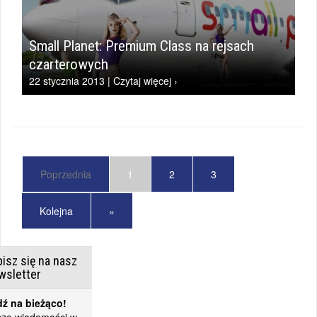
Small Planet: Premium Class na rejsach
czarterowych
22 stycznia 2013 | Czytaj więcej ›
Poprzednia
1
2
3
Kolejna
»
isz się na nasz
wsletter
ź na bieżąco!