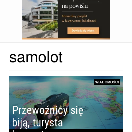
samolot
WIADOMOŚCI
WIADOMOŚCI
|
Przewoźnicy się
WIADOMOŚCI
biją, turysta