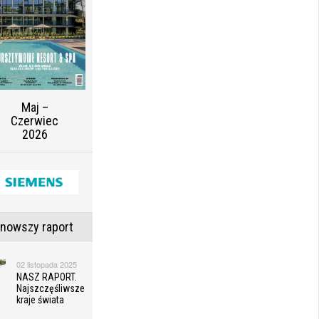
Maj –
Czerwiec
2026
jnowszy raport
02 listopada 2025
NASZ RAPORT.
Najszczęśliwsze
kraje świata