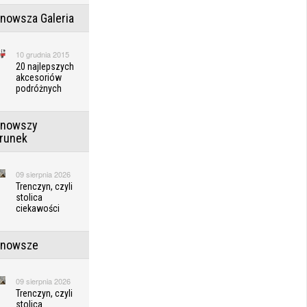
jnowsza Galeria
10 grudnia 2015
20 najlepszych
akcesoriów
podróżnych
jnowszy
erunek
09 sierpnia 2026
Trenczyn, czyli
stolica
ciekawości
jnowsze
09 sierpnia 2026
Trenczyn, czyli
stolica