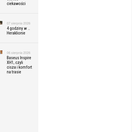
ciekawości
07 sierpnia 2026
4 godziny w …
Heraklionie
06 sierpnia 2026
Baseus Inspire
XH1, czyli
cisza i komfort
na trasie