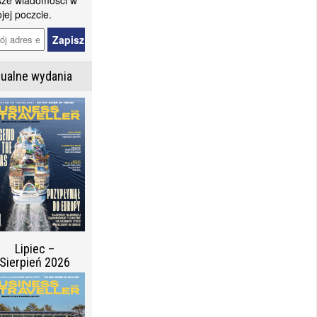
ze wiadomości w
jej poczcie.
tualne wydania
Lipiec –
Sierpień 2026