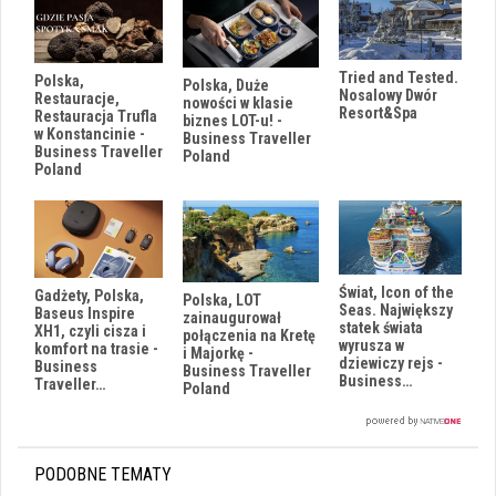
Tried and Tested.
Polska,
Polska, Duże
Nosalowy Dwór
Restauracje,
nowości w klasie
Resort&Spa
Restauracja Trufla
biznes LOT-u! -
w Konstancinie -
Business Traveller
Business Traveller
Poland
Poland
Świat, Icon of the
Gadżety, Polska,
Polska, LOT
Seas. Największy
Baseus Inspire
zainaugurował
statek świata
XH1, czyli cisza i
połączenia na Kretę
wyrusza w
komfort na trasie -
i Majorkę -
dziewiczy rejs -
Business
Business Traveller
Business…
Traveller…
Poland
PODOBNE TEMATY