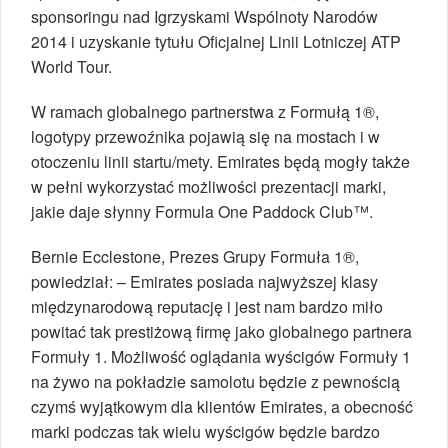
sponsoringu nad Igrzyskami Wspólnoty Narodów
2014 i uzyskanie tytułu Oficjalnej Linii Lotniczej ATP
World Tour.
W ramach globalnego partnerstwa z Formułą 1®,
logotypy przewoźnika pojawią się na mostach i w
otoczeniu linii startu/mety. Emirates będą mogły także
w pełni wykorzystać możliwości prezentacji marki,
jakie daje słynny Formula One Paddock Club™.
Bernie Ecclestone, Prezes Grupy Formuła 1®,
powiedział: – Emirates posiada najwyższej klasy
międzynarodową reputację i jest nam bardzo miło
powitać tak prestiżową firmę jako globalnego partnera
Formuły 1. Możliwość oglądania wyścigów Formuły 1
na żywo na pokładzie samolotu będzie z pewnością
czymś wyjątkowym dla klientów Emirates, a obecność
marki podczas tak wielu wyścigów będzie bardzo