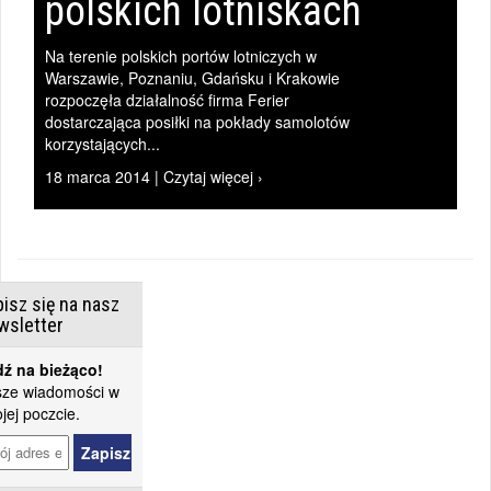
polskich lotniskach
Na terenie polskich portów lotniczych w
Warszawie, Poznaniu, Gdańsku i Krakowie
rozpoczęła działalność firma Ferier
dostarczająca posiłki na pokłady samolotów
korzystających...
18 marca 2014 | Czytaj więcej ›
isz się na nasz
wsletter
ź na bieżąco!
ze wiadomości w
jej poczcie.