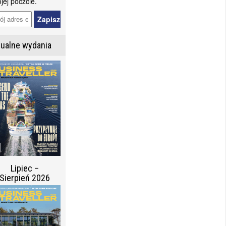
jej poczcie.
tualne wydania
Lipiec –
Sierpień 2026