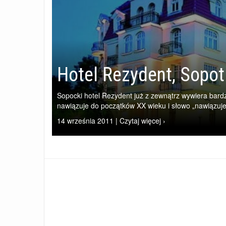
Hotel Rezydent, Sopot
Sopocki hotel Rezydent już z zewnątrz wywiera bar
nawiązuje do początków XX wieku i słowo „nawiązuje” 
14 września 2011 | Czytaj więcej ›