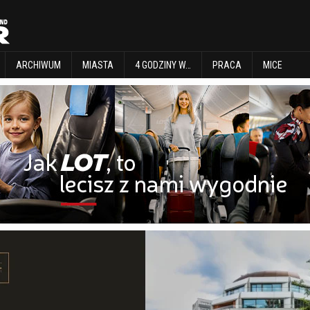
EXPLORE
ARCHIWUM
MIASTA
4 GODZINY W…
PRACA
MICE
ARCHIWUM
MIASTA
4 GODZINY W…
PRACA
MICE