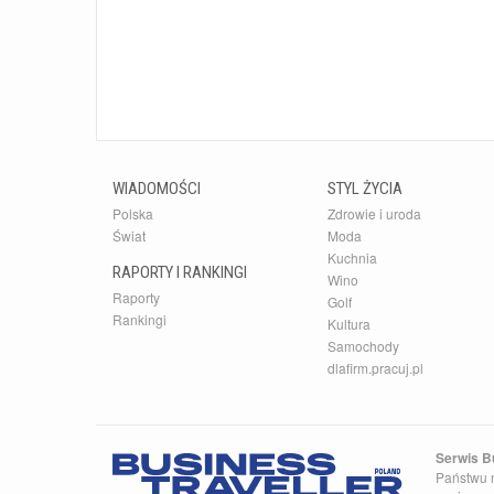
WIADOMOŚCI
STYL ŻYCIA
Polska
Zdrowie i uroda
Świat
Moda
Kuchnia
RAPORTY I RANKINGI
Wino
Raporty
Golf
Rankingi
Kultura
Samochody
dlafirm.pracuj.pl
Serwis Bu
Państwu n