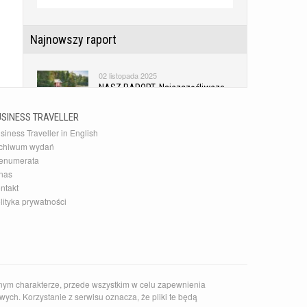
Najnowszy raport
02 listopada 2025
NASZ RAPORT. Najszczęśliwsze
kraje świata
USINESS TRAVELLER
siness Traveller in English
Najnowsza Galeria
chiwum wydań
enumerata
10 grudnia 2015
nas
20 najlepszych akcesoriów
ntakt
podróżnych
lityka prywatności
Najnowszy Kierunek
14 czerwca 2026
Zaskakujące słowackie Pieniny
nym charakterze, przede wszystkim w celu zapewnienia
ych. Korzystanie z serwisu oznacza, że pliki te będą