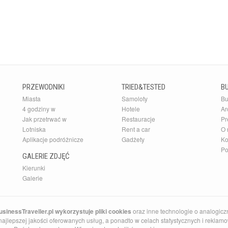
PRZEWODNIKI
TRIED&TESTED
B
Miasta
Samoloty
Bu
4 godziny w
Hotele
Ar
Jak przetrwać w
Restauracje
Pr
Lotniska
Rent a car
O 
Aplikacje podróżnicze
Gadżety
Ko
Po
GALERIE ZDJĘĆ
Kierunki
Galerie
sinessTraveller.pl wykorzystuje pliki cookies
oraz inne technologie o analogicz
ajlepszej jakości oferowanych usług, a ponadto w celach statystycznych i reklamow