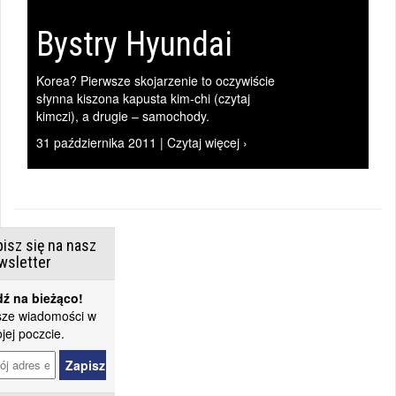
Bystry Hyundai
Korea? Pierwsze skojarzenie to oczywiście
słynna kiszona kapusta kim-chi (czytaj
kimczi), a drugie – samochody.
31 października 2011 | Czytaj więcej ›
isz się na nasz
wsletter
ź na bieżąco!
ze wiadomości w
jej poczcie.