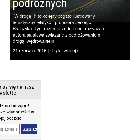
podróżnych
„W drogę!!!” to kolejny bogato ilustrowany
tematyczny leksykon profesora Jerzego
Bralczyka. Tym razem przedmiotem rozważań
autora są słowa związane z podróżowaniem,
drogą, wędrowaniem.
21 czerwca 2016 | Czytaj więcej ›
isz się na nasz
wsletter
ź na bieżąco!
ze wiadomości w
jej poczcie.