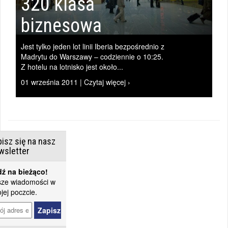
320 klasa
biznesowa
Jest tylko jeden lot linii Iberia bezpośrednio z
Madrytu do Warszawy – codziennie o 10:25.
Z hotelu na lotnisko jest około...
01 września 2011 | Czytaj więcej ›
isz się na nasz
wsletter
ź na bieżąco!
ze wiadomości w
jej poczcie.