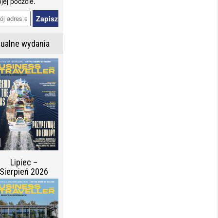
jej poczcie.
tualne wydania
Lipiec –
Sierpień 2026