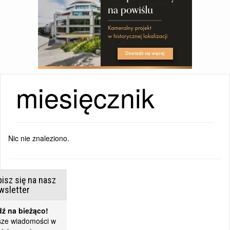
miesięcznik
Nic nie znaleziono.
isz się na nasz
wsletter
ź na bieżąco!
ze wiadomości w