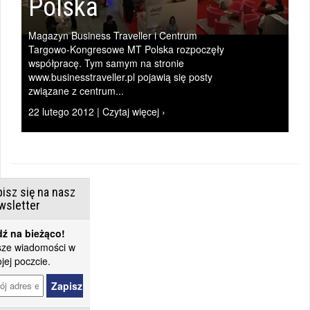
Polska
Magazyn Business Traveller i Centrum
Targowo-Kongresowe MT Polska rozpoczęły
współpracę. Tym samym na stronie
www.businesstraveller.pl pojawią się posty
związane z centrum...
22 lutego 2012 | Czytaj więcej ›
isz się na nasz
wsletter
ź na bieżąco!
ze wiadomości w
jej poczcie.