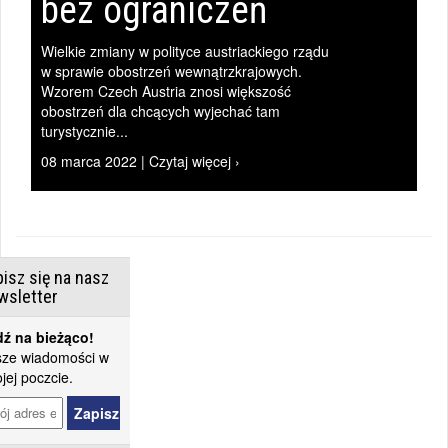
bez ograniczeń
Wielkie zmiany w polityce austriackiego rządu
w sprawie obostrzeń wewnątrzkrajowych.
Wzorem Czech Austria znosi większość
obostrzeń dla chcących wyjechać tam
turystycznie...
08 marca 2022 | Czytaj więcej ›
isz się na nasz
wsletter
ź na bieżąco!
ze wiadomości w
jej poczcie.