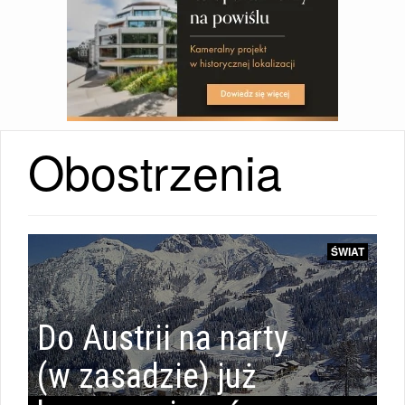
Obostrzenia
ŚWIAT
ŚWIAT
|
Do Austrii na narty
(w zasadzie) już