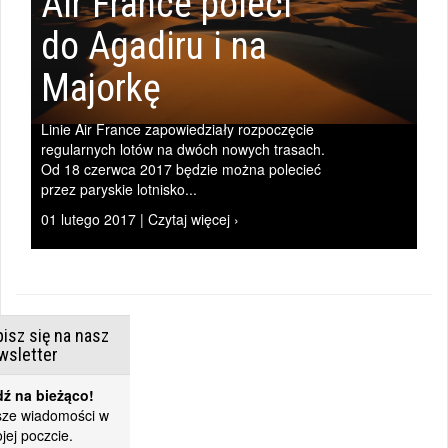
Air France poleci
do Agadiru i na
Majorkę
Linie Air France zapowiedziały rozpoczęcie
regularnych lotów na dwóch nowych trasach.
Od 18 czerwca 2017 będzie można polecieć
przez paryskie lotnisko...
01 lutego 2017 | Czytaj więcej ›
isz się na nasz
wsletter
ź na bieżąco!
ze wiadomości w
jej poczcie.