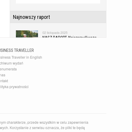
Najnowszy raport
02 listopada 2025
NASZ RAPORT. Najszczęśliwsze
kraje świata
USINESS TRAVELLER
siness Traveller in English
Najnowsza Galeria
chiwum wydań
enumerata
10 grudnia 2015
nas
20 najlepszych akcesoriów
ntakt
podróżnych
lityka prywatności
Najnowszy Kierunek
14 czerwca 2026
Zaskakujące słowackie Pieniny
nym charakterze, przede wszystkim w celu zapewnienia
ych. Korzystanie z serwisu oznacza, że pliki te będą