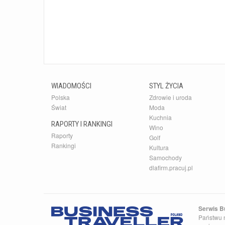
WIADOMOŚCI
STYL ŻYCIA
Polska
Zdrowie i uroda
Świat
Moda
Kuchnia
RAPORTY I RANKINGI
Wino
Raporty
Golf
Rankingi
Kultura
Samochody
dlafirm.pracuj.pl
Serwis Bu
Państwu n