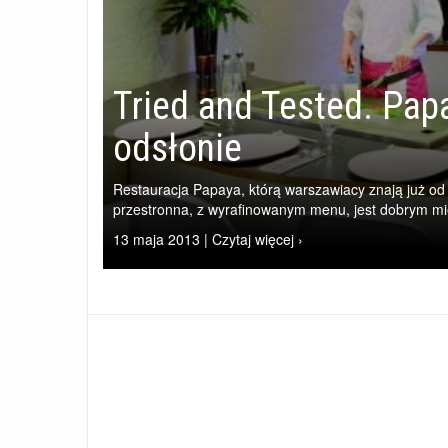
Tried and Tested. Pap
odsłonie
Restauracja Papaya, którą warszawiacy znają już od 
przestronna, z wyrafinowanym menu, jest dobrym mi
13 maja 2013 | Czytaj więcej ›