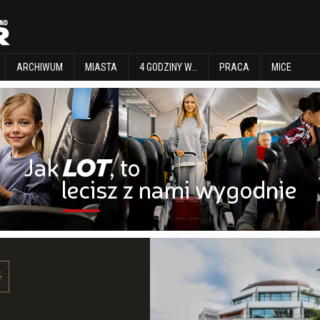
EXPLORE
ARCHIWUM
MIASTA
4 GODZINY W…
PRACA
MICE
ARCHIWUM
MIASTA
4 GODZINY W…
PRACA
MICE