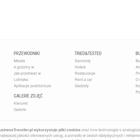
PRZEWODNIKI
TRIED&TESTED
B
Miasta
Samoloty
Bu
4 godziny w
Hotele
Ar
Jak przetrwać w
Restauracje
Pr
Lotniska
Rent a car
O 
Aplikacje podróżnicze
Gadżety
Ko
Po
GALERIE ZDJĘĆ
Kierunki
Galerie
sinessTraveller.pl wykorzystuje pliki cookies
oraz inne technologie o analogicz
ajlepszej jakości oferowanych usług, a ponadto w celach statystycznych i reklamow