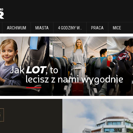
EXPLORE
ARCHIWUM
MIASTA
4 GODZINY W…
PRACA
MICE
ARCHIWUM
MIASTA
4 GODZINY W…
PRACA
MICE