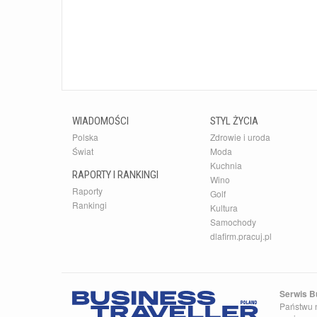
WIADOMOŚCI
STYL ŻYCIA
Polska
Zdrowie i uroda
Świat
Moda
Kuchnia
RAPORTY I RANKINGI
Wino
Raporty
Golf
Rankingi
Kultura
Samochody
dlafirm.pracuj.pl
Serwis Bu
Państwu n