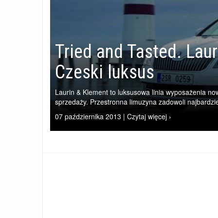
Tried and Tasted. Lau
Czeski luksus
Laurin & Klement to luksusowa linia wyposażenia now
sprzedaży. Przestronna limuzyna zadowoli najbardzi
07 października 2013 | Czytaj więcej ›