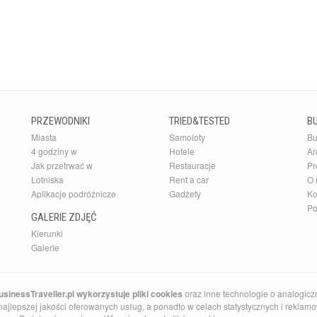
PRZEWODNIKI
TRIED&TESTED
B
Miasta
Samoloty
Bu
4 godziny w
Hotele
Ar
Jak przetrwać w
Restauracje
Pr
Lotniska
Rent a car
O 
Aplikacje podróżnicze
Gadżety
Ko
Po
GALERIE ZDJĘĆ
Kierunki
Galerie
sinessTraveller.pl wykorzystuje pliki cookies
oraz inne technologie o analogicz
ajlepszej jakości oferowanych usług, a ponadto w celach statystycznych i reklamow