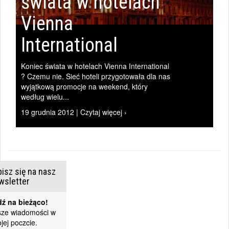
świata w hotelach
Vienna
International
Koniec świata w hotelach Vienna International
? Czemu nie. Sieć hoteli przygotowała dla nas
wyjątkową promocje na weekend, który
według wielu...
19 grudnia 2012 | Czytaj więcej ›
isz się na nasz
wsletter
ź na bieżąco!
ze wiadomości w
jej poczcie.