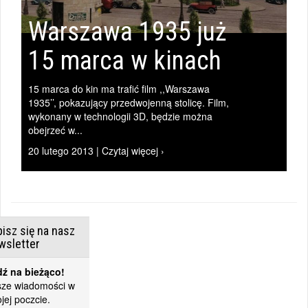
Warszawa 1935 już
15 marca w kinach
15 marca do kin ma trafić film ,,Warszawa
1935’’, pokazujący przedwojenną stolicę. Film,
wykonany w technologii 3D, będzie można
obejrzeć w...
20 lutego 2013 | Czytaj więcej ›
isz się na nasz
wsletter
ź na bieżąco!
ze wiadomości w
jej poczcie.