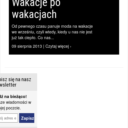
Wakacje po
wakacjach
Od pewnego czasu panuje moda na wakacje
we wrześniu, czyli wtedy, kiedy u nas nie jest
już tak ciepło. Co nas...
09 sierpnia 2013 | Czytaj więcej ›
isz się na nasz
wsletter
ź na bieżąco!
ze wiadomości w
jej poczcie.