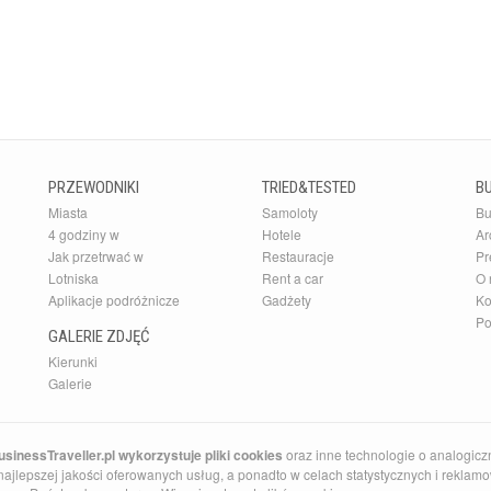
PRZEWODNIKI
TRIED&TESTED
B
Miasta
Samoloty
Bu
4 godziny w
Hotele
Ar
Jak przetrwać w
Restauracje
Pr
Lotniska
Rent a car
O 
Aplikacje podróżnicze
Gadżety
Ko
Po
GALERIE ZDJĘĆ
Kierunki
Galerie
sinessTraveller.pl wykorzystuje pliki cookies
oraz inne technologie o analogicz
ajlepszej jakości oferowanych usług, a ponadto w celach statystycznych i reklamow