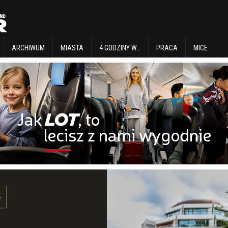
EXPLORE
ARCHIWUM
MIASTA
4 GODZINY W…
PRACA
MICE
ARCHIWUM
MIASTA
4 GODZINY W…
PRACA
MICE