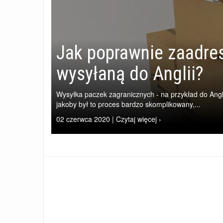
Jak poprawnie zaadr
wysyłaną do Anglii?
Wysyłka paczek zagranicznych - na przykład do Angl
jakoby był to proces bardzo skomplikowany,...
02 czerwca 2020 | Czytaj więcej ›