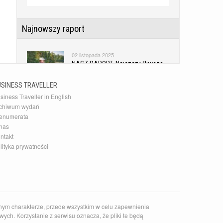
Najnowszy raport
02 listopada 2025
NASZ RAPORT. Najszczęśliwsze
kraje świata
USINESS TRAVELLER
siness Traveller in English
Najnowsza Galeria
chiwum wydań
enumerata
10 grudnia 2015
nas
20 najlepszych akcesoriów
ntakt
podróżnych
lityka prywatności
Najnowszy Kierunek
14 czerwca 2026
Zaskakujące słowackie Pieniny
nym charakterze, przede wszystkim w celu zapewnienia
ych. Korzystanie z serwisu oznacza, że pliki te będą