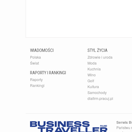
WIADOMOŚCI
STYL ŻYCIA
Polska
Zdrowie i uroda
Świat
Moda
Kuchnia
RAPORTY I RANKINGI
Wino
Raporty
Golf
Rankingi
Kultura
Samochody
dlafirm.pracuj.pl
Serwis Bu
Państwu n