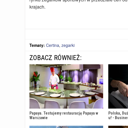
krajach.
Tematy:
Certina
,
zegarki
ZOBACZ RÓWNIEŻ:
Papaya. Testujemy restaurację Papaya w
Polska, Duż
Warszawie
u! - Busine