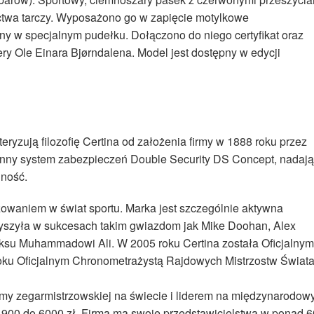
ctwa tarczy. Wyposażono go w zapięcie motylkowe
ny w specjalnym pudełku. Dołączono do niego certyfikat oraz
ry Ole Einara Bjørndalena. Model jest dostępny w edycji
ryzują filozofię Certina od założenia firmy w 1888 roku przez
łynny system zabezpieczeń Double Security DS Concept, nadaj
ność.
owaniem w świat sportu. Marka jest szczególnie aktywna
zyszyła w sukcesach takim gwiazdom jak Mike Doohan, Alex
 boksu Muhammadowi Ali. W 2005 roku Certina została Oficjalnym
oku Oficjalnym Chronometrażystą Rajdowych Mistrzostw Świat
irmy zegarmistrzowskiej na świecie i liderem na międzynarodo
 900 do 6000 zł. Firma ma swoje przedstawicielstwa w ponad 6