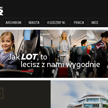
EXPLORE
ARCHIWUM
MIASTA
4 GODZINY W…
PRACA
MICE
ARCHIWUM
MIASTA
4 GODZINY W…
PRACA
MICE