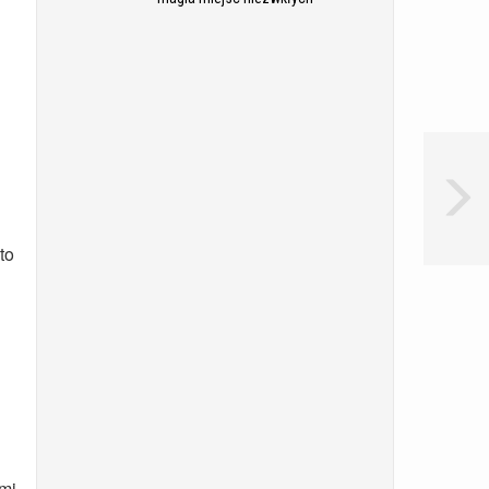
to
mi