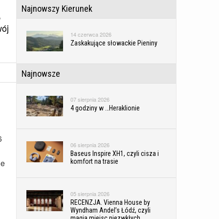
Najnowszy Kierunek
,
wój
14 czerwca 2026
Zaskakujące słowackie Pieniny
Najnowsze
07 sierpnia 2026
4 godziny w …Heraklionie
6
06 sierpnia 2026
Baseus Inspire XH1, czyli cisza i
komfort na trasie
ne
05 sierpnia 2026
RECENZJA. Vienna House by
Wyndham Andel’s Łódź, czyli
magia miejsc niezwkłych