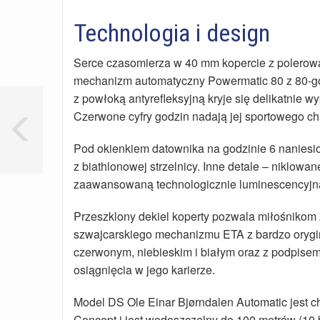
Technologia i design
Serce czasomierza w 40 mm kopercie z polerowa
mechanizm automatyczny Powermatic 80 z 80-g
z powłoką antyrefleksyjną kryje się delikatnie 
Czerwone cyfry godzin nadają jej sportowego ch
Pod okienkiem datownika na godzinie 6 naniesi
z biathlonowej strzelnicy. Inne detale – niklow
zaawansowaną technologicznie luminescencyjną
Przeszklony dekiel koperty pozwala miłośnikom 
szwajcarskiego mechanizmu ETA z bardzo orygin
czerwonym, niebieskim i białym oraz z podpisem
osiągnięcia w jego karierze.
Model DS Ole Einar Bjørndalen Automatic jest
Concept i jest wodoszczelny do 100 metrów (10