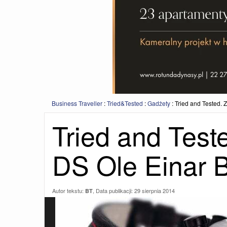
Business Traveller
:
Tried&Tested
:
Gadżety
:
Tried and Tested. 
Tried and Test
DS Ole Einar 
Autor tekstu:
, Data publikacji:
29 sierpnia 2014
BT