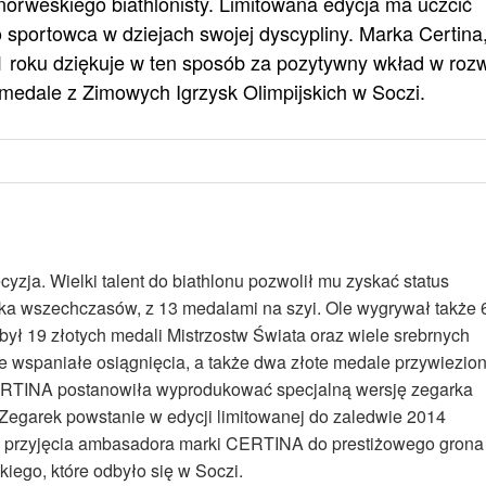
norweskiego biathlonisty. Limitowana edycja ma uczcić
o sportowca w dziejach swojej dyscypliny. Marka Certina
 roku dziękuje w ten sposób za pozytywny wkład w roz
medale z Zimowych Igrzysk Olimpijskich w Soczi.
yzja. Wielki talent do biathlonu pozwolił mu zyskać status
ka wszechczasów, z 13 medalami na szyi. Ole wygrywał także 
był 19 złotych medali Mistrzostw Świata oraz wiele srebrnych
te wspaniałe osiągnięcia, a także dwa złote medale przywiezio
CERTINA postanowiła wyprodukować specjalną wersję zegarka
Zegarek powstanie w edycji limitowanej do zaledwie 2014
go przyjęcia ambasadora marki CERTINA do prestiżowego grona
ego, które odbyło się w Soczi.