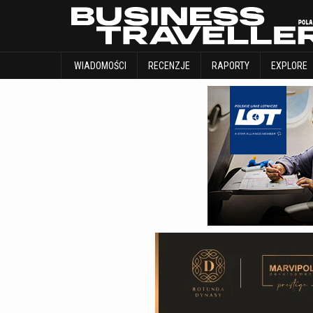
WIADOMOŚCI
RECENZJE
RAPORTY
WIADOMOŚCI
RECENZJE
RAPORTY
EXPLORE