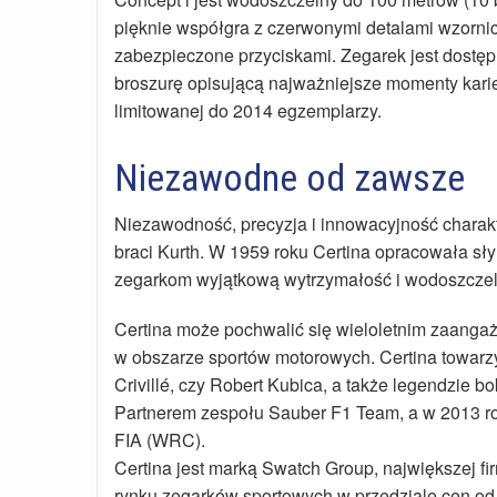
pięknie współgra z czerwonymi detalami wzorni
zabezpieczone przyciskami. Zegarek jest dostęp
broszurę opisującą najważniejsze momenty karie
limitowanej do 2014 egzemplarzy.
Niezawodne od zawsze
Niezawodność, precyzja i innowacyjność charakte
braci Kurth. W 1959 roku Certina opracowała s
zegarkom wyjątkową wytrzymałość i wodoszczel
Certina może pochwalić się wieloletnim zaangaż
w obszarze sportów motorowych. Certina towar
Crivillé, czy Robert Kubica, a także legendzie
Partnerem zespołu Sauber F1 Team, a w 2013 r
FIA (WRC).
Certina jest marką Swatch Group, największej f
rynku zegarków sportowych w przedziale cen od