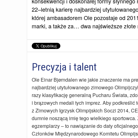
konsekwencji i doskonałej formy słynnego 
22–letnią karierę najbardziej utytułowaneg
której ambasadorem Ole pozostaje od 2011
marki, a także za… dwa najświeższe złote 
Precyzja i talent
Ole Einar Bjørndalen wie jakie znaczenie ma prec
najbardziej utytułowanego zimowego Olimpijczy
razy klasyfikację generalną Pucharu Świata, zdo
i brązowych medali tych imprez. Aby podkreślić 
z Zimowych Igrzysk Olimpijskich Soczi 2014, 
dumnie noszącą imię tego wielkiego sportowca. 
egzemplarzy – to nawiązanie do daty oficjalne
Członków Międzynarodowego Komitetu Olimpijski