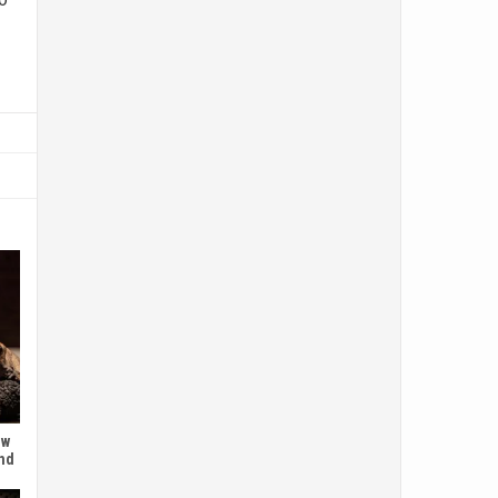
 w
and