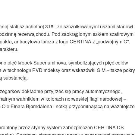
nej stali szlachetnej 316L ze szczotkowanymi uszami stanowi
odzinną rezerwą chodu. Pod zaokrąglonym szkłem szafirowym
wypukła, antracytowa tarcza z logo CERTINA z „podwójnym C”.
arakteru.
ono pięć kropek Superluminova, symbolizujących pięć celów
ane w technologii PVD indeksy oraz wskazówki GiM – także pokry
 substancją.
zegarków dokładnie przyjrzeć się pracy automatycznego,
alnym wahnikiem w kolorach norweskiej flagi narodowej –
 Ole Einara Bjørndalena i notką przypominającą najważniejsze
 chroniony przez słynny system zabezpieczeń CERTINA DS
 barów). Sportowy, ciemnoszary pasek z czerwonymi przeszycia