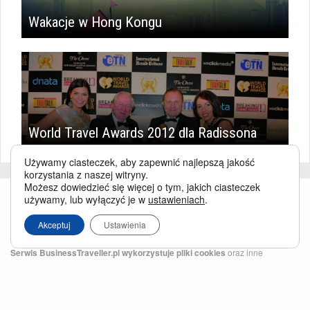
Wakacje w Hong Kongu
World Travel Awards 2012 dla Radissona
Używamy ciasteczek, aby zapewnić najlepszą jakość
korzystania z naszej witryny.
Możesz dowiedzieć się więcej o tym, jakich ciasteczek
używamy, lub wyłączyć je w
ustawieniach
.
Akceptuj
Ustawienia
Serwis BusinessTraveller.pl wykorzystuje pliki cookies
oraz inne
technologie o analogicznym charakterze, przede wszystkim w celu
zapewnienia Państwu najlepszej jakości oferowanych usług, a ponadto w
celach statystycznych i reklamowych. Korzystanie z serwisu oznacza, że pliki
te będą zapisywane w Państwa komputerze. Więcej na temat
plików cookies
.