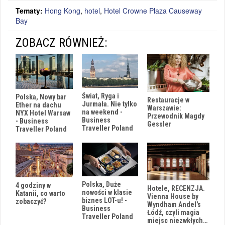
Tematy:
Hong Kong
,
hotel
,
Hotel Crowne Plaza Causeway
Bay
ZOBACZ RÓWNIEŻ:
Świat, Ryga i
Polska, Nowy bar
Restauracje w
Jurmała. Nie tylko
Ether na dachu
Warszawie:
na weekend -
NYX Hotel Warsaw
Przewodnik Magdy
Business
- Business
Gessler
Traveller Poland
Traveller Poland
Polska, Duże
4 godziny w
Hotele, RECENZJA.
nowości w klasie
Katanii, co warto
Vienna House by
biznes LOT-u! -
zobaczyć?
Wyndham Andel's
Business
Łódź, czyli magia
Traveller Poland
miejsc niezwkłych…