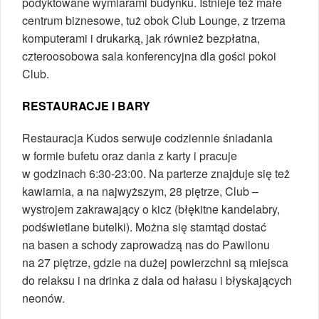
podyktowane wymiarami budynku. Istnieje też małe
centrum biznesowe, tuż obok Club Lounge, z trzema
komputerami i drukarką, jak również bezpłatna,
czteroosobowa sala konferencyjna dla gości pokoi
Club.
RESTAURACJE I BARY
Restauracja Kudos serwuje codziennie śniadania
w formie bufetu oraz dania z karty i pracuje
w godzinach 6:30-23:00. Na parterze znajduje się też
kawiarnia, a na najwyższym, 28 piętrze, Club –
wystrojem zakrawający o kicz (błękitne kandelabry,
podświetlane butelki). Można się stamtąd dostać
na basen a schody zaprowadzą nas do Pawilonu
na 27 piętrze, gdzie na dużej powierzchni są miejsca
do relaksu i na drinka z dala od hałasu i błyskających
neonów.