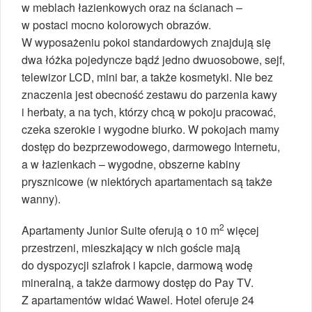
w meblach łazienkowych oraz na ścianach –
w postaci mocno kolorowych obrazów.
W wyposażeniu pokoi standardowych znajdują się
dwa łóżka pojedyncze bądź jedno dwuosobowe, sejf,
telewizor LCD, mini bar, a także kosmetyki. Nie bez
znaczenia jest obecność zestawu do parzenia kawy
i herbaty, a na tych, którzy chcą w pokoju pracować,
czeka szerokie i wygodne biurko. W pokojach mamy
dostęp do bezprzewodowego, darmowego Internetu,
a w łazienkach – wygodne, obszerne kabiny
prysznicowe (w niektórych apartamentach są także
wanny).
2
Apartamenty Junior Suite oferują o 10 m
więcej
przestrzeni, mieszkający w nich goście mają
do dyspozycji szlafrok i kapcie, darmową wodę
mineralną, a także darmowy dostęp do Pay TV.
Z apartamentów widać Wawel. Hotel oferuje 24