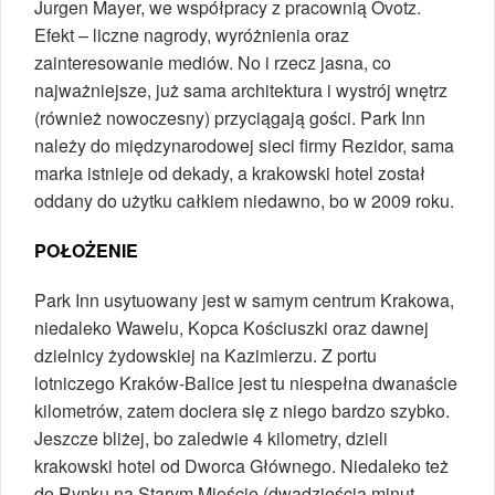
Jurgen Mayer, we współpracy z pracownią Ovotz.
Efekt – liczne nagrody, wyróżnienia oraz
zainteresowanie mediów. No i rzecz jasna, co
najważniejsze, już sama architektura i wystrój wnętrz
(również nowoczesny) przyciągają gości. Park Inn
należy do międzynarodowej sieci firmy Rezidor, sama
marka istnieje od dekady, a krakowski hotel został
oddany do użytku całkiem niedawno, bo w 2009 roku.
POŁOŻENIE
Park Inn usytuowany jest w samym centrum Krakowa,
niedaleko Wawelu, Kopca Kościuszki oraz dawnej
dzielnicy żydowskiej na Kazimierzu. Z portu
lotniczego Kraków-Balice jest tu niespełna dwanaście
kilometrów, zatem dociera się z niego bardzo szybko.
Jeszcze bliżej, bo zaledwie 4 kilometry, dzieli
krakowski hotel od Dworca Głównego. Niedaleko też
do Rynku na Starym Mieście (dwadzieścia minut