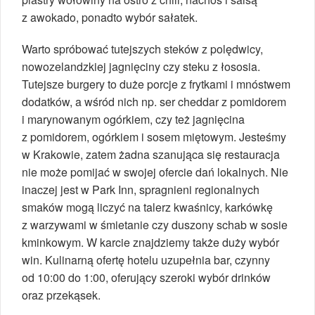
z awokado, ponadto wybór sałatek.
Warto spróbować tutejszych steków z polędwicy,
nowozelandzkiej jagnięciny czy steku z łososia.
Tutejsze burgery to duże porcje z frytkami i mnóstwem
dodatków, a wśród nich np. ser cheddar z pomidorem
i marynowanym ogórkiem, czy też jagnięcina
z pomidorem, ogórkiem i sosem miętowym. Jesteśmy
w Krakowie, zatem żadna szanująca się restauracja
nie może pomijać w swojej ofercie dań lokalnych. Nie
inaczej jest w Park Inn, spragnieni regionalnych
smaków mogą liczyć na talerz kwaśnicy, karkówkę
z warzywami w śmietanie czy duszony schab w sosie
kminkowym. W karcie znajdziemy także duży wybór
win. Kulinarną ofertę hotelu uzupełnia bar, czynny
od 10:00 do 1:00, oferujący szeroki wybór drinków
oraz przekąsek.