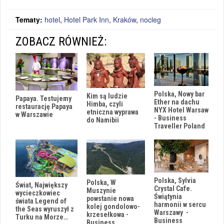
Tematy:
hotel
,
Hotel Park Inn
,
Kraków
,
nocleg
ZOBACZ RÓWNIEŻ:
Polska, Nowy bar
Kim są ludzie
Papaya. Testujemy
Ether na dachu
Himba, czyli
restaurację Papaya
NYX Hotel Warsaw
etniczna wyprawa
w Warszawie
- Business
do Namibii
Traveller Poland
Polska, Sylvia
Polska, W
Świat, Największy
Crystal Cafe.
Muszynie
wycieczkowiec
Świątynia
powstanie nowa
świata Legend of
harmonii w sercu
kolej gondolowo-
the Seas wyruszył z
Warszawy -
krzesełkowa -
Turku na Morze…
Business
Business