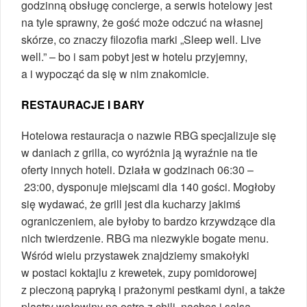
godzinną obsługę concierge, a serwis hotelowy jest
na tyle sprawny, że gość może odczuć na własnej
skórze, co znaczy filozofia marki „Sleep well. Live
well.” – bo i sam pobyt jest w hotelu przyjemny,
a i wypocząć da się w nim znakomicie.
RESTAURACJE I BARY
Hotelowa restauracja o nazwie RBG specjalizuje się
w daniach z grilla, co wyróżnia ją wyraźnie na tle
oferty innych hoteli. Działa w godzinach 06:30 –
23:00, dysponuje miejscami dla 140 gości. Mogłoby
się wydawać, że grill jest dla kucharzy jakimś
ograniczeniem, ale byłoby to bardzo krzywdzące dla
nich twierdzenie. RBG ma niezwykle bogate menu.
Wśród wielu przystawek znajdziemy smakołyki
w postaci koktajlu z krewetek, zupy pomidorowej
z pieczoną papryką i prażonymi pestkami dyni, a także
plastry wołowiny na ostro z chili, nachos i salsą