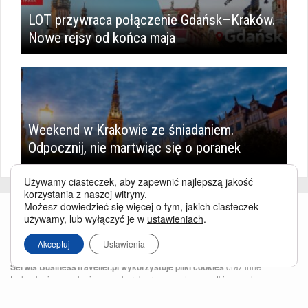
LOT przywraca połączenie Gdańsk–Kraków.
Nowe rejsy od końca maja
Weekend w Krakowie ze śniadaniem.
Odpocznij, nie martwiąc się o poranek
Używamy ciasteczek, aby zapewnić najlepszą jakość
korzystania z naszej witryny.
Możesz dowiedzieć się więcej o tym, jakich ciasteczek
używamy, lub wyłączyć je w
ustawieniach
.
Akceptuj
Ustawienia
Serwis BusinessTraveller.pl wykorzystuje pliki cookies
oraz inne
technologie o analogicznym charakterze, przede wszystkim w celu
zapewnienia Państwu najlepszej jakości oferowanych usług, a ponadto w
celach statystycznych i reklamowych. Korzystanie z serwisu oznacza, że pliki