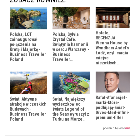
Hotele,
Polska, LOT
Polska, Sylvia
RECENZJA.
zainaugurował
Crystal Cafe.
Vienna House by
połączenia na
Świątynia harmonii
Wyndham Andel's
Kretę i Majorkę -
w sercu Warszawy -
Łódź, czyli magia
Business Traveller
Business
miejsc
Poland
Traveller…
niezwkłych…
Rafał-Afanasjef-
Świat, Aktywne
Świat, Największy
marki-które-
atrakcje w czeskich
wycieczkowiec
podbijają-świat-
Rudawach -
świata Legend of
Dives-Med-infini-
Business Traveller
the Seas wyruszył z
premium-filler
Poland
Turku na Morze…