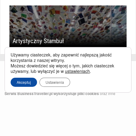
Artystyczny Stambuł
Używamy ciasteczek, aby zapewnić najlepszą jakość
korzystania z naszej witryny.
Możesz dowiedzieć się więcej o tym, jakich ciasteczek
używamy, lub wyłączyć je w
ustawieniach
.
Akceptuj
Ustawienia
Serwis BusinessTraveller.pl wykorzystuje pliki cookies
oraz inne
technologie o analogicznym charakterze, przede wszystkim w celu
zapewnienia Państwu najlepszej jakości oferowanych usług, a ponadto w
celach statystycznych i reklamowych. Korzystanie z serwisu oznacza, że pliki
te będą zapisywane w Państwa komputerze. Więcej na temat
plików cookies
.
Właścicielem serwisu jest firma Business Traveller Central Europe Sp. z o.o.
Przełęczy 172, 04-965 Warszawa