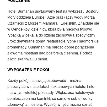
POŁOŻENIE
Hotel Sumahan usytuowany jest na wybrzeżu Bosforu,
który oddziela Europę i Azję oraz łączy wody Morza
Czarnego z Morzem Marmara i Egejskim. Znajduje się
w Cengelkoy, dzielnicy, która była niegdyś typowo
rybacką wioską, a do dzisiaj zachowała specyficzny
urok: drewniane domy, restauracje rybne i nadmorskie
promenady. Sumahan ma bardzo dobre połączenie
z dwoma mostami nad bosforską cieśniną. Podróż
z lotniska trwa 30 minut.
WYPOSAŻENIE POKOI
Każdy pokój ma swoją osobowość – można
przeczytać w materiałach reklamowych hotelu, i nie
ma w tym wielkiej przesady. Większość hotelowych
pomieszczeń ma kominki, co samo w sobie tworzy
„domową” atmosferę. Wystrój wnętrz można uznać