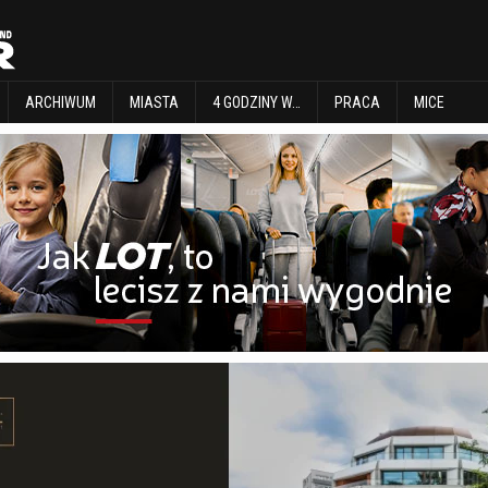
EXPLORE
ARCHIWUM
MIASTA
4 GODZINY W…
PRACA
MICE
ARCHIWUM
MIASTA
4 GODZINY W…
PRACA
MICE