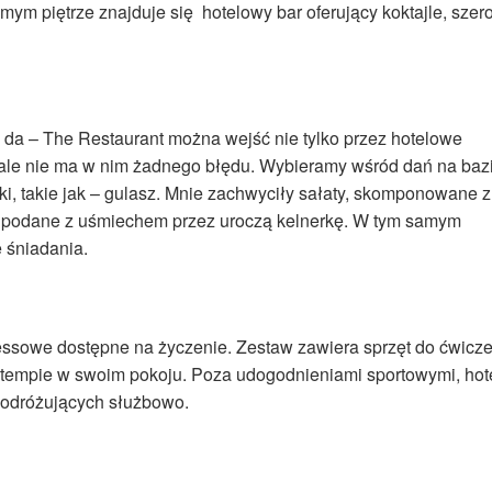
ym piętrze znajduje się hotelowy bar oferujący koktajle, szero
ię da – The Restaurant można wejść nie tylko przez hotelowe
ie, ale nie ma w nim żadnego błędu. Wybieramy wśród dań na baz
yki, takie jak – gulasz. Mnie zachwyciły sałaty, skomponowane z
i podane z uśmiechem przez uroczą kelnerkę. W tym samym
 śniadania.
essowe dostępne na życzenie. Zestaw zawiera sprzęt do ćwicze
tempie w swoim pokoju. Poza udogodnieniami sportowymi, hot
 podróżujących służbowo.