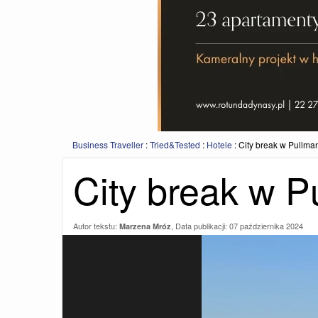
Business Traveller
:
Tried&Tested
:
Hotele
:
City break w Pullma
City break w 
Autor tekstu:
, Data publikacji:
07 października 2024
Marzena Mróz