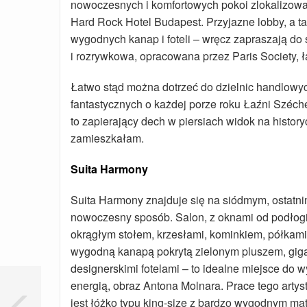
nowoczesnych i komfortowych pokoi zlokalizowan
Hard Rock Hotel Budapest. Przyjazne lobby, a ta
wygodnych kanap i foteli – wręcz zapraszają do
i rozrywkowa, opracowana przez Paris Society, łą
Łatwo stąd można dotrzeć do dzielnic handlowy
fantastycznych o każdej porze roku Łaźni Széche
to zapierający dech w piersiach widok na history
zamieszkałam.
Suita Harmony
Suita Harmony znajduje się na siódmym, ostatnim
nowoczesny sposób. Salon, z oknami od podłogi 
okrągłym stołem, krzesłami, kominkiem, półkami 
wygodną kanapą pokrytą zielonym pluszem, gig
designerskimi fotelami – to idealne miejsce do
energią, obraz Antona Molnara. Prace tego artys
jest łóżko typu king-size z bardzo wygodnym m