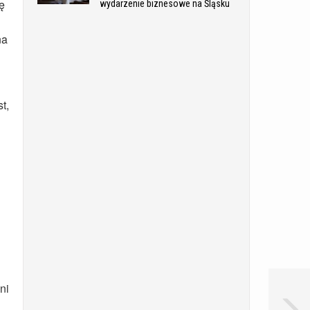
ę
wydarzenie biznesowe na Śląsku
na
t,
ni