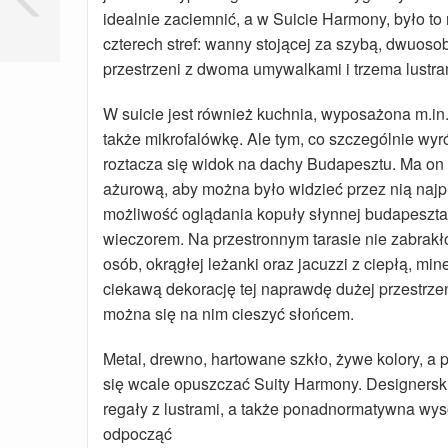
idealnie zaciemnić, a w Suicie Harmony, było to 
czterech stref: wanny stojącej za szybą, dwuoso
przestrzeni z dwoma umywalkami i trzema lustra
W suicie jest również kuchnia, wyposażona m.in
także mikrofalówkę. Ale tym, co szczególnie wyró
roztacza się widok na dachy Budapesztu. Ma on ksz
ażurową, aby można było widzieć przez nią najp
możliwość oglądania kopuły słynnej budapesztań
wieczorem. Na przestronnym tarasie nie zabrakł
osób, okrągłej leżanki oraz jacuzzi z ciepłą, m
ciekawą dekorację tej naprawdę dużej przestrzeni
można się na nim cieszyć słońcem.
Metal, drewno, hartowane szkło, żywe kolory, a
się wcale opuszczać Suity Harmony. Designersk
regały z lustrami, a także ponadnormatywna wys
odpocząć