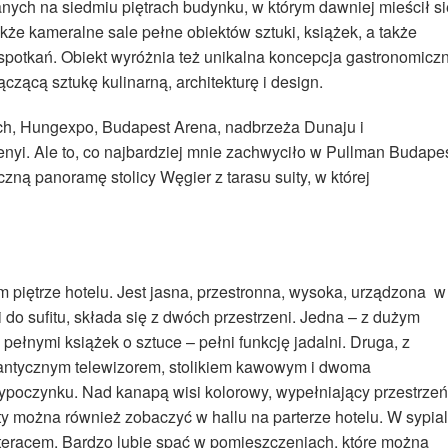
ych na siedmiu piętrach budynku, w którym dawniej mieścił si
kże kameralne sale pełne obiektów sztuki, książek, a także
 spotkań. Obiekt wyróżnia też unikalna koncepcja gastronomicz
czącą sztukę kulinarną, architekturę i design.
ch, Hungexpo, Budapest Arena, nadbrzeża Dunaju i
nyi. Ale to, co najbardziej mnie zachwyciło w Pullman Budapes
czną panoramę stolicy Węgier z tarasu suity, w której
 piętrze hotelu. Jest jasna, przestronna, wysoka, urządzona w
do sufitu, składa się z dwóch przestrzeni. Jedna – z dużym
pełnymi książek o sztuce – pełni funkcję jadalni. Druga, z
antycznym telewizorem, stolikiem kawowym i dwoma
 wypoczynku. Nad kanapą wisi kolorowy, wypełniający przestrzeń
ty można również zobaczyć w hallu na parterze hotelu. W sypial
ateracem. Bardzo lubię spać w pomieszczeniach, które można