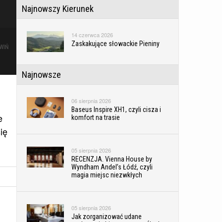
Najnowszy Kierunek
14 czerwca 2026
Zaskakujące słowackie Pieniny
WIŃ
Najnowsze
06 sierpnia 2026
Baseus Inspire XH1, czyli cisza i
e
komfort na trasie
ię
05 sierpnia 2026
RECENZJA. Vienna House by
Wyndham Andel’s Łódź, czyli
magia miejsc niezwkłych
05 sierpnia 2026
Jak zorganizować udane