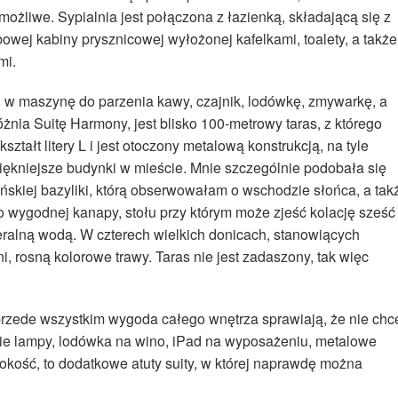
możliwe. Sypialnia jest połączona z łazienką, składającą się z
bowej kabiny prysznicowej wyłożonej kafelkami, toalety, a także
mi.
. w maszynę do parzenia kawy, czajnik, lodówkę, zmywarkę, a
żnia Suitę Harmony, jest blisko 100-metrowy taras, z którego
tałt litery L i jest otoczony metalową konstrukcją, na tyle
iękniejsze budynki w mieście. Mnie szczególnie podobała się
skiej bazyliki, którą obserwowałam o wschodzie słońca, a tak
o wygodnej kanapy, stołu przy którym może zjeść kolację sześć
ineralną wodą. W czterech wielkich donicach, stanowiących
, rosną kolorowe trawy. Taras nie jest zadaszony, tak więc
 przede wszystkim wygoda całego wnętrza sprawiają, że nie chc
ie lampy, lodówka na wino, iPad na wyposażeniu, metalowe
okość, to dodatkowe atuty suity, w której naprawdę można