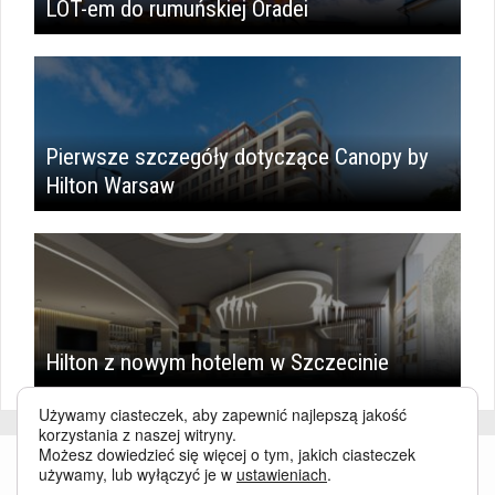
LOT-em do rumuńskiej Oradei
Pierwsze szczegóły dotyczące Canopy by
Hilton Warsaw
Hilton z nowym hotelem w Szczecinie
Używamy ciasteczek, aby zapewnić najlepszą jakość
korzystania z naszej witryny.
Możesz dowiedzieć się więcej o tym, jakich ciasteczek
używamy, lub wyłączyć je w
ustawieniach
.