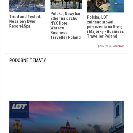
Polska, Nowy bar
Tried and Tested.
Polska, LOT
Ether na dachu
Nosalowy Dwór
zainaugurował
NYX Hotel
Resort&Spa
połączenia na Kretę
Warsaw -
i Majorkę - Business
Business
Traveller Poland
Traveller Poland
PODOBNE TEMATY