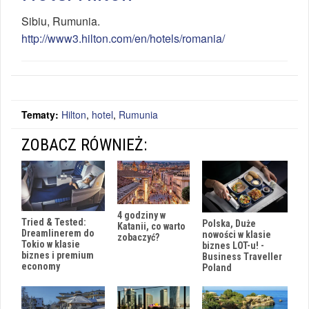
Sibiu
,
Rumunia
.
http://www3.hilton.com/en/hotels/romania/
Tematy:
Hilton
,
hotel
,
Rumunia
ZOBACZ RÓWNIEŻ:
4 godziny w
Tried & Tested:
Polska, Duże
Katanii, co warto
Dreamlinerem do
nowości w klasie
zobaczyć?
Tokio w klasie
biznes LOT-u! -
biznes i premium
Business Traveller
economy
Poland