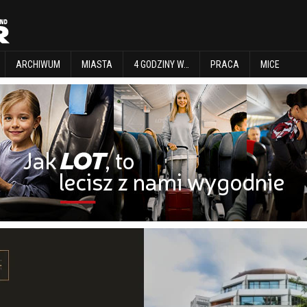
EXPLORE
ARCHIWUM
MIASTA
4 GODZINY W…
PRACA
MICE
ARCHIWUM
MIASTA
4 GODZINY W…
PRACA
MICE