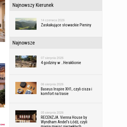
Najnowszy Kierunek
14 czerwca 2026
Zaskakujące słowackie Pieniny
Najnowsze
07 sierpnia 2026
4 godziny w …Heraklionie
06 sierpnia 2026
Baseus Inspire XH1, czyli cisza i
komfort na trasie
05 sierpnia 2026
RECENZJA. Vienna House by
Wyndham Andel’s Łódź, czyli
magia miejsc niezwkłych