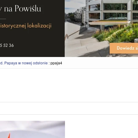
ed. Papaya w nowej odsłonie
:
ppaja4