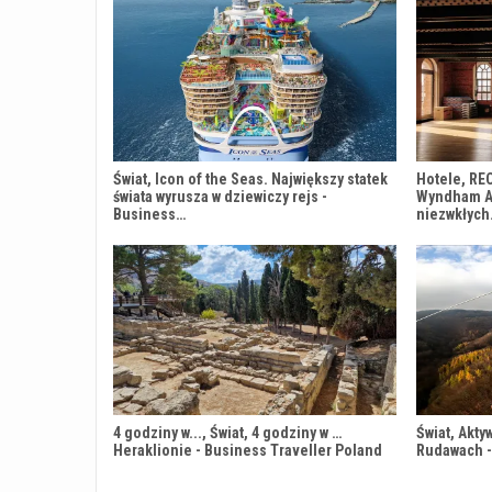
Świat, Icon of the Seas. Największy statek
Hotele, RE
świata wyrusza w dziewiczy rejs -
Wyndham An
Business…
niezwkłyc
4 godziny w..., Świat, 4 godziny w …
Świat, Akty
Heraklionie - Business Traveller Poland
Rudawach -