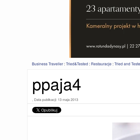
Business Traveller
:
Tried&Tested
:
Restauracje
:
Tried and Test
ppaja4
, Data publikacji:
13 maja 2013