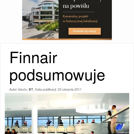
Finnair
podsumowuje
Autor tekstu:
, Data publikacji:
23 sierpnia 2011
BT