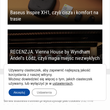
Baseus Inspire XH1, czyli cisza i komfort na
trasie
RECENZJA. Vienna House by Wyndham
Andel’s Łódź, czyli magia miejsc niezwykłych
Używamy ciasteczek, aby zapewnić najlepszą jakość
korzystania z naszej witryny.
Możesz dowiedzieć się więcej o tym, jakich ciasteczek
używamy, lub wyłączyć je w
ustawieniach
.
Akceptuj
Ustawienia
Serwis BusinessTraveller.pl wykorzystuje pliki cookies
oraz inne
technologie o analogicznym charakterze, przede wszystkim w celu
zapewnienia Państwu najlepszej jakości oferowanych usług, a ponadto w