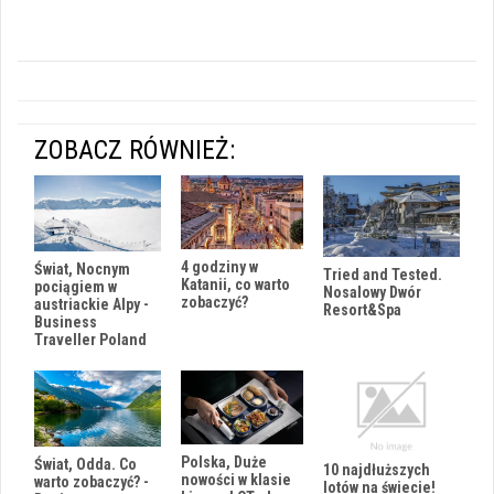
ZOBACZ RÓWNIEŻ:
4 godziny w
Świat, Nocnym
Tried and Tested.
Katanii, co warto
pociągiem w
Nosalowy Dwór
zobaczyć?
austriackie Alpy -
Resort&Spa
Business
Traveller Poland
Polska, Duże
Świat, Odda. Co
10 najdłuższych
nowości w klasie
warto zobaczyć? -
lotów na świecie!