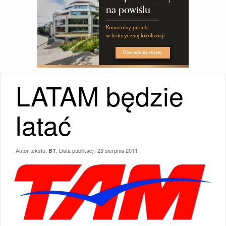
LATAM będzie
latać
Autor tekstu:
, Data publikacji:
23 sierpnia 2011
BT