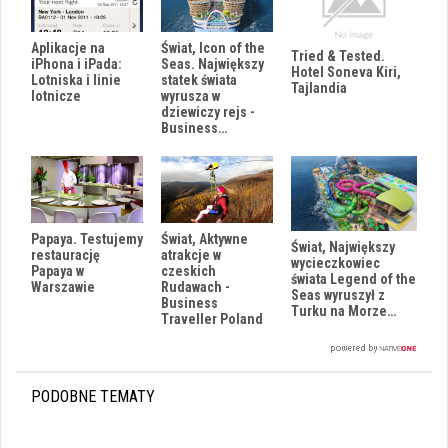
Aplikacje na
Świat, Icon of the
Tried & Tested.
iPhona i iPada:
Seas. Największy
Hotel Soneva Kiri,
Lotniska i linie
statek świata
Tajlandia
lotnicze
wyrusza w
dziewiczy rejs -
Business…
Papaya. Testujemy
Świat, Aktywne
Świat, Największy
restaurację
atrakcje w
wycieczkowiec
Papaya w
czeskich
świata Legend of the
Warszawie
Rudawach -
Seas wyruszył z
Business
Turku na Morze…
Traveller Poland
PODOBNE TEMATY
i