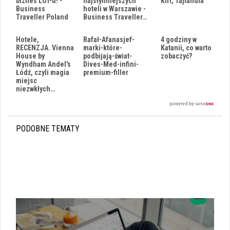
biznes LOT-u! -
najsłynniejszych
Kiri, Tajlandia
Business
hoteli w Warszawie -
Traveller Poland
Business Traveller…
Hotele,
Rafał-Afanasjef-
4 godziny w
RECENZJA. Vienna
marki-które-
Katanii, co warto
House by
podbijają-świat-
zobaczyć?
Wyndham Andel's
Dives-Med-infini-
Łódź, czyli magia
premium-filler
miejsc
niezwkłych…
PODOBNE TEMATY