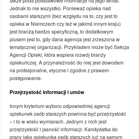
także poda podstawowe informacje na jego temat.
Jednak to nie wszystko. Ponieważ opieka nad
osobami starszymi (bez względu na to, czy jest to
opieka w Niemczech czy też w jakimś innym kraju)
jest branżą bardzo specyficzną, to dodatkowym
plusem jest to, gdy dana agencja jest zrzeszona w
tematycznej organizacji. Przykładem może być Sekcja
Agencji Opieki, która wspiera rozwój branży
opiekuńczej. A przynależność do niej jest dowodem
na profesjonalne, etyczne i zgodne z prawem
postępowanie.
Przejrzystość informacji i umów
Innym kryterium wyboru odpowiedniej agencji
opiekunek osób starszych powinna być przejrzystość
– i to w wielu wymiarach. Jednym z nich jest
przejrzystość i jasność informacji. Kandydatka do
pracy jako opiekunka osób starszych już na samym