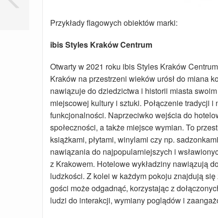
Przykłady flagowych obiektów marki:
ibis Styles Kraków Centrum
Otwarty w 2021 roku ibis Styles Kraków Centrum in
Kraków na przestrzeni wieków urósł do miana kol
nawiązuje do dziedzictwa i historii miasta swoim
miejscowej kultury i sztuki. Połączenie tradycji 
funkcjonalności. Naprzeciwko wejścia do hotelowe
społeczności, a także miejsce wymian. To przes
książkami, płytami, winylami czy np. sadzonkami
nawiązania do najpopularniejszych i wsławionych 
z Krakowem. Hotelowe wykładziny nawiązują do 
ludzkości. Z kolei w każdym pokoju znajdują si
gości może odgadnąć, korzystając z dołączonych
ludzi do interakcji, wymiany poglądów i zaangaż