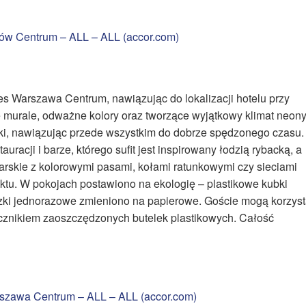
ków Centrum – ALL – ALL (accor.com)
es Warszawa Centrum, nawiązując do lokalizacji hotelu przy
e murale, odważne kolory oraz tworzące wyjątkowy klimat neon
zeki, nawiązując przede wszystkim do dobrze spędzonego czasu.
acji i barze, którego sufit jest inspirowany łodzią rybacką, a
rskie z kolorowymi pasami, kołami ratunkowymi czy sieciami
tu. W pokojach postawiono na ekologię – plastikowe kubki
czki jednorazowe zmieniono na papierowe. Goście mogą korzys
licznikiem zaoszczędzonych butelek plastikowych. Całość
arszawa Centrum – ALL – ALL (accor.com)