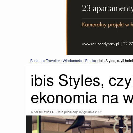
Business Traveller
:
Wiadomości
:
Polska
:
ibis Styles, czyli h
ibis Styles, cz
ekonomia na w
Autor tekstu:
, Data publikacji:
02 grudnia 2022
FG