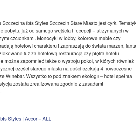
zczecina ibis Styles Szczecin Stare Miasto jest cyrk. Tematy
e pobytu, już od samego wejścia i recepcji – utrzymanych w
nymi czcionkami. Monocykl w lobby, kolorowe meble czy
dają hotelowi charakteru i zapraszają do świata marzeń, fanta
ozlokowane tuż za hotelową restauracją czy piętra hotelu
e można zapomnieć także o wystroju pokoi, w których również
torycznej części starego miasta na gości czekają 4 nowoczesne
kże Winebar. Wszystko to pod znakiem ekologii – hotel spełnia
tycja została zrealizowana zgodnie z zasadami
.
ibis Styles | Accor – ALL