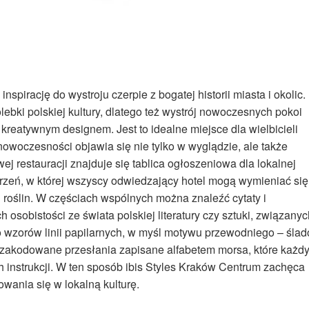
spirację do wystroju czerpie z bogatej historii miasta i okolic.
ebki polskiej kultury, dlatego też wystrój nowoczesnych pokoi
 kreatywnym designem. Jest to idealne miejsce dla wielbicieli
i nowoczesności objawia się nie tylko w wyglądzie, ale także
j restauracji znajduje się tablica ogłoszeniowa dla lokalnej
trzeń, w której wszyscy odwiedzający hotel mogą wymieniać się
 roślin. W częściach wspólnych można znaleźć cytaty i
osobistości ze świata polskiej literatury czy sztuki, związanyc
wzorów linii papilarnych, w myśl motywu przewodniego – śla
ę zakodowane przesłania zapisane alfabetem morsa, które każdy
 instrukcji. W ten sposób ibis Styles Kraków Centrum zachęca
owania się w lokalną kulturę.