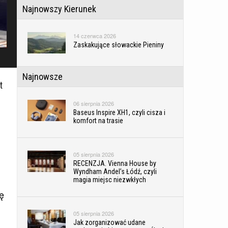
Najnowszy Kierunek
14 czerwca 2026
Zaskakujące słowackie Pieniny
Najnowsze
t
06 sierpnia 2026
Baseus Inspire XH1, czyli cisza i
komfort na trasie
05 sierpnia 2026
RECENZJA. Vienna House by
Wyndham Andel’s Łódź, czyli
magia miejsc niezwkłych
ię
05 sierpnia 2026
Jak zorganizować udane