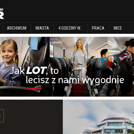
EXPLORE
ARCHIWUM
MIASTA
4 GODZINY W…
PRACA
MICE
ARCHIWUM
MIASTA
4 GODZINY W…
PRACA
MICE