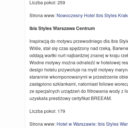
Liczba pokoi: 259
Strona www:
Nowoczesny Hotel ibis Styles Kra
ibis Styles Warszawa Centrum
Inspiracją do motywu przewodniego dla ibis Styl
Wiśle, stał się czas spędzony nad rzeką. Barwn
oddają wartki nurt najbardziej znanej w kraju r
Wodne motywy można odnaleźć w hotelowej restaur
design hotelu przywołuje na myśl motywy maryna
starannie wkomponowanymi w przestrzenie obiek
zastąpiono szklankami, natomiast foliowe wore
ze specjalnych urządzeń do filtrowania wody z 
uzyskała prestiżowy certyfikat BREEAM.
Liczba pokoi: 179
Strona www:
Hotel w Warszawie: ibis Styles W