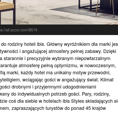
ps://all.accor.com/B579
do rodziny hoteli ibis. Główny wyróżnikiem dla marki jes
ywności i angażującej atmosfery pełnej zabawy. Dzięki
a starannie i precyzyjnie wybranym niepowtarzalnym
warantuje atmosferę pełną optymizmu, w nowoczesnym,
fią marki, każdy hotel ma unikalny motyw przewodni,
ytelligiem, wciągając gości w angażujący świat. Klimat
 gości drobnymi i przyjemnymi udogodnieniami
any do indywidualnych potrzeb gości. Pary, rodziny,
dzie coś dla siebie w hotelach ibis Styles składających s
nem, zapraszających turystów do ponad 45 krajów