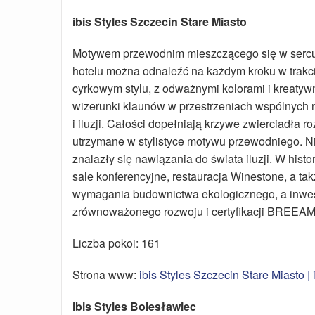
ibis Styles Szczecin Stare Miasto
Motywem przewodnim mieszczącego się w sercu S
hotelu można odnaleźć na każdym kroku w trakci
cyrkowym stylu, z odważnymi kolorami i kreatyw
wizerunki klaunów w przestrzeniach wspólnych na
i iluzji. Całości dopełniają krzywe zwierciadła r
utrzymane w stylistyce motywu przewodniego. Ni
znalazły się nawiązania do świata iluzji. W his
sale konferencyjne, restauracja Winestone, a ta
wymagania budownictwa ekologicznego, a inwes
zrównoważonego rozwoju i certyfikacji BREEAM
Liczba pokoi: 161
Strona www:
ibis Styles Szczecin Stare Miasto | 
ibis Styles Bolesławiec