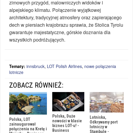
zimowych przygód, malowniczych widoków i
alpejskiego klimatu. Połączenie wyjątkowej
architektury, tradycyjnej atmosfery oraz zapierającego
dech w piersiach krajobrazu sprawia, że Stolica Tyrolu
gwarantuje majestatyczne, górskie doznania dla
wszystkich podróżujących.
Tematy:
innsbruck
,
LOT Polish Airlines
,
nowe połączenia
lotnicze
ZOBACZ RÓWNIEŻ:
Polska, Duże
Lotniska,
Polska, LOT
nowości w klasie
Odkrywamy port
zainaugurował
biznes LOT-u! -
lotniczy w
połączenia na Kretę i
Business
Stambule -