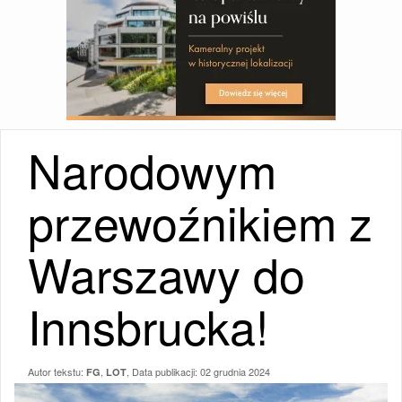
Narodowym
przewoźnikiem z
Warszawy do
Innsbrucka!
Autor tekstu:
,
, Data publikacji:
02 grudnia 2024
FG
LOT