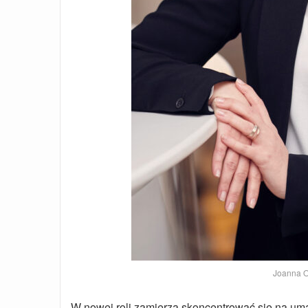
Joanna O
W nowej roli zamierza skoncentrować się na umac