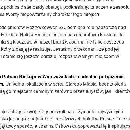
raz podnosić standardy obsługi, podkreślając znaczenie zespołu
a tworzy niepowtarzalny charakter tego miejsca.
edsiębiorstw Rozrywkowych SA, pełniąca rolę nadzorczą nad
rektora Hotelu Bellotto jest dla nas naturalnym krokiem. Jej
nia są kluczowe w naszej branży. Joanna nie tylko dostrzega
 który z pasją je realizuje. Jesteśmy przekonani, że pod jej
 i stanie się jeszcze bardziej rozpoznawalnym miejscem w
ym Pałacu Biskupów Warszawskich, to idealne połączenie
m.
Unikalna lokalizacja w sercu Starego Miasta, bogata oferta
ią go miejscem cenionym zarówno przez turystów, jak i klientó
uje dalszy rozwój, który pozwoli na utrzymanie najwyższych
ako jednego z najbardziej prestiżowych hoteli w Polsce. To cza
wyjątkowy sposób, a Joanna Ostrowska poprowadzi tę inspirując