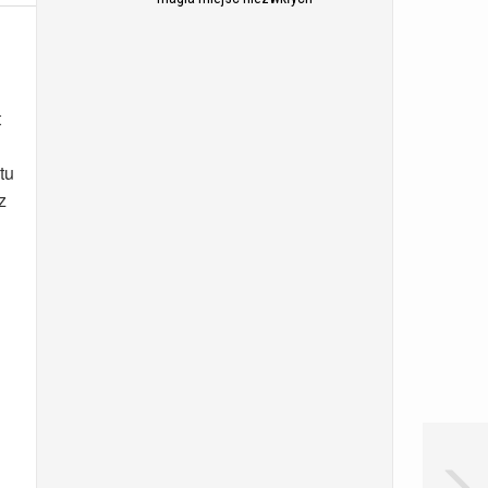
t
tu
z