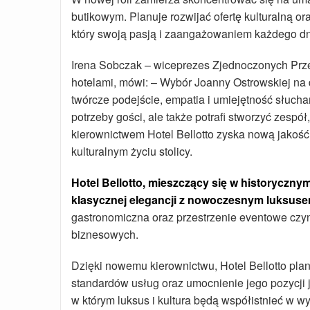
butikowym. Planuje rozwijać ofertę kulturalną o
który swoją pasją i zaangażowaniem każdego dni
Irena Sobczak – wiceprezes Zjednoczonych Prz
hotelami, mówi: – Wybór Joanny Ostrowskiej na dy
twórcze podejście, empatia i umiejętność słucha
potrzeby gości, ale także potrafi stworzyć zespół,
kierownictwem Hotel Bellotto zyska nową jakość
kulturalnym życiu stolicy.
Hotel Bellotto, mieszczący się w historyczn
klasycznej elegancji z nowoczesnym luksuse
gastronomiczna oraz przestrzenie eventowe czyn
biznesowych.
Dzięki nowemu kierownictwu, Hotel Bellotto plan
standardów usług oraz umocnienie jego pozycji j
w którym luksus i kultura będą współistnieć w 