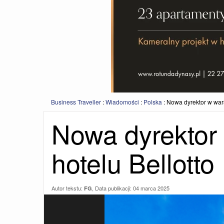
Business Traveller
:
Wiadomości
:
Polska
:
Nowa dyrektor w war
Nowa dyrektor
hotelu Bellotto
Autor tekstu:
, Data publikacji:
04 marca 2025
FG