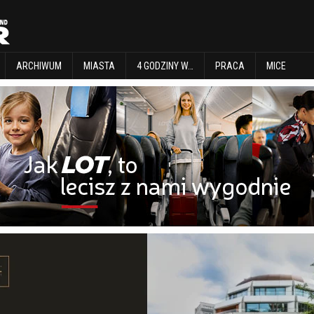
EXPLORE
ARCHIWUM
MIASTA
4 GODZINY W…
PRACA
MICE
ARCHIWUM
MIASTA
4 GODZINY W…
PRACA
MICE