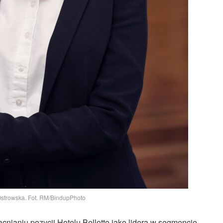
strowska. Fot. RM/BindupPhoto
nianiu pozycji Hotelu Bellotto jako lidera w segmencie