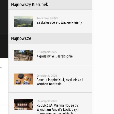
Najnowszy Kierunek
14 czerwca 2026
Zaskakujące słowackie Pieniny
Najnowsze
07 sierpnia 2026
4 godziny w …Heraklionie
–
06 sierpnia 2026
Baseus Inspire XH1, czyli cisza i
komfort na trasie
05 sierpnia 2026
RECENZJA. Vienna House by
Wyndham Andel’s Łódź, czyli
magia miejsc niezwkłych