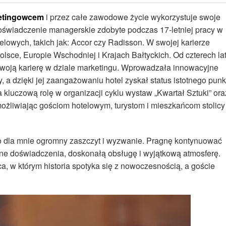
ketingowcem
i przez całe zawodowe życie wykorzystuje swoje
doświadczenie managerskie zdobyte podczas 17-letniej pracy w
owych, takich jak: Accor czy Radisson. W swojej karierze
olsce, Europie Wschodniej i Krajach Bałtyckich. Od czterech la
swoją karierę w dziale marketingu. Wprowadzała innowacyjne
, a dzięki jej zaangażowaniu hotel zyskał status istotnego punk
kluczową rolę w organizacji cyklu wystaw „Kwartał Sztuki” ora
możliwiając gościom hotelowym, turystom i mieszkańcom stolicy
 to dla mnie ogromny zaszczyt i wyzwanie. Pragnę kontynuować
e doświadczenia, doskonałą obsługę i wyjątkową atmosferę.
ca, w którym historia spotyka się z nowoczesnością, a goście