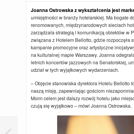
Joanna Ostrowska z wykształcenia jest mar
umiejętności w branży hotelarskiej. Ma bogate 
renomowanych, międzynarodowych sieciach hotel
zarządzała strategią i komunikacją obiektów w P
związana z Hotelem Bellotto, gdzie rozpoczęła 
kampanie promocyjne oraz artystyczne inicjatywy
na kulturalnej mapie Warszawy. Joanna odegrała 
letnich koncertów jazzowych na Senatorskiej, u
udział w tych wyjątkowych wydarzeniach.
– Objęcie stanowiska dyrektora Hotelu Bellotto
naszą misję, zapewniając gościom niezapomnian
Moim celem jest dalszy rozwój hotelu jako miejs
czują się wyjątkowo – mówi Joanna Ostrowska.