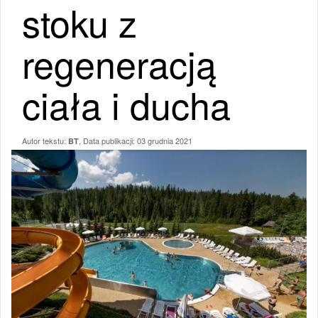
stoku z
regeneracją
ciała i ducha
Autor tekstu:
, Data publikacji:
03 grudnia 2021
BT