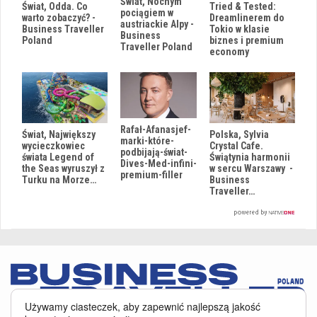
Świat, Nocnym
Świat, Odda. Co
Tried & Tested:
pociągiem w
warto zobaczyć? -
Dreamlinerem do
austriackie Alpy -
Business Traveller
Tokio w klasie
Business
Poland
biznes i premium
Traveller Poland
economy
Rafał-Afanasjef-
Świat, Największy
Polska, Sylvia
marki-które-
wycieczkowiec
Crystal Cafe.
podbijają-świat-
świata Legend of
Świątynia harmonii
Dives-Med-infini-
the Seas wyruszył z
w sercu Warszawy -
premium-filler
Turku na Morze…
Business
Traveller…
Używamy ciasteczek, aby zapewnić najlepszą jakość