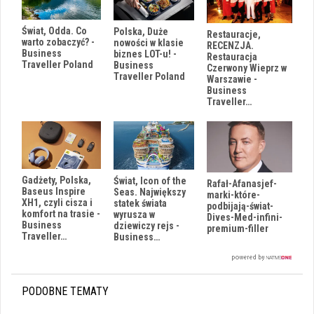
Świat, Odda. Co
Polska, Duże
Restauracje,
warto zobaczyć? -
nowości w klasie
RECENZJA.
Business
biznes LOT-u! -
Restauracja
Traveller Poland
Business
Czerwony Wieprz w
Traveller Poland
Warszawie -
Business
Traveller…
Gadżety, Polska,
Świat, Icon of the
Rafał-Afanasjef-
Baseus Inspire
Seas. Największy
marki-które-
XH1, czyli cisza i
statek świata
podbijają-świat-
komfort na trasie -
wyrusza w
Dives-Med-infini-
Business
dziewiczy rejs -
premium-filler
Traveller…
Business…
PODOBNE TEMATY