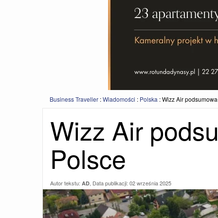
Business Traveller
:
Wiadomości
:
Polska
:
Wizz Air podsumował
Wizz Air pods
Polsce
Autor tekstu:
, Data publikacji:
02 września 2025
AD