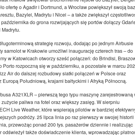
o ofertę o Agadir i Dortmund, a Wrocław powiększył swoją ba
resztu, Bazylei, Madrytu i Nicei – a także zwiększył częstotliwo
a października do grona rozwijających się portów dołączy Gdań
i Madrytu.
ługoterminową strategię rozwoju, dodając po jednym Airbusie
 samolot w Krakowie umożliwi inaugurację czterech tras – do
ódmy w Katowicach otworzy sześć połączeń: do Brindisi, Braszo
do Porto rozpoczną się w październiku, a pozostałe w marcu 20
Wizz Air do dalszej rozbudowy siatki połączeń w Polsce oraz
z Europą Południową, krajami bałtyckimi i Afryką Północną.
irbusa A321XLR – pierwszą tego typu maszynę zarejestrowaną
 zużycie paliwa na fotel oraz większy zasięg. W sierpniu
CH Live Weather, które wspierają pilotów w bardziej efektyw
ejszych podróży. 25 lipca linia po raz pierwszy w swojej historii
nia, przewożąc ponad 200 tys. pasażerów dziennie i realizując
ir odświeżył także doświadczenie klienta, wprowadzając płatno