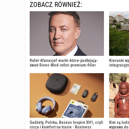
ZOBACZ RÓWNIEŻ:
Rafał-Afanasjef-marki-które-podbijają-
Kierunki w
świat-Dives-Med-infini-premium-filler
integracyj
Gadżety, Polska, Baseus Inspire XH1, czyli
Kim są ludz
cisza i komfort na trasie - Business
wyprawa do