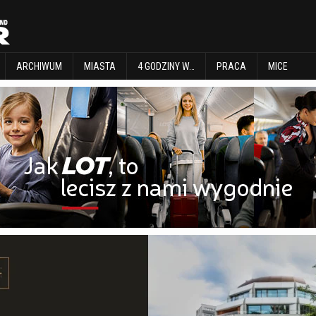
EXPLORE
ARCHIWUM
MIASTA
4 GODZINY W…
PRACA
MICE
ARCHIWUM
MIASTA
4 GODZINY W…
PRACA
MICE