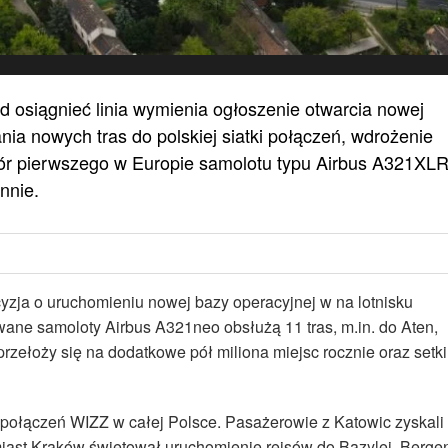
 osiągnieć linia wymienia ogłoszenie otwarcia nowej
ia nowych tras do polskiej siatki połączeń, wdrożenie
iór pierwszego w Europie samolotu typu Airbus A321XL
nnie.
yzja o uruchomieniu nowej bazy operacyjnej w na lotnisku
ne samoloty Airbus A321neo obsłużą 11 tras, m.in. do Aten,
przełoży się na dodatkowe pół miliona miejsc rocznie oraz setki
h połączeń WIZZ w całej Polsce. Pasażerowie z Katowic zyskali
miast Kraków świętował uruchomienie rejsów do Bazylei, Bergen