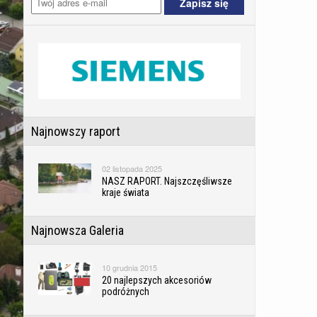
Najnowszy raport
02 listopada 2025
NASZ RAPORT. Najszczęśliwsze
kraje świata
Najnowsza Galeria
10 grudnia 2015
20 najlepszych akcesoriów
podróżnych