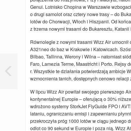
Genui. Lotnisko Chopina w Warszawie wzbogacił
o drugi samolot oraz cztery nowe trasy – do Buka
lotów do Chorwacji, Włoch i Hiszpanii. Od końc
z trzema nowymi trasami do Bukaresztu, Katanii 
Równolegle z nowymi trasami Wizz Air umocnił d
A321neo do baz w Krakowie i Katowicach. Szósty
Bilbao, Tallinna, Werony i Wilna – natomiast si
Faro, Lamezia Terme, Maastricht i Porto. Rejsy 
r. Wszystkie te działania potwierdzają ambicje 
wzmocnienia tanich, dostępnych cenowo relacji 
W lipcu Wizz Air powitał swojego pierwszego A
kontynentalnej Europie – oferującą o 30% niższe
wdrożono systemy StorkJet FlyGuide FPO i AVTE
lataniu, ograniczaniu emisji i zapewnianiu płynni
przekroczyła próg 1000 lotów w ciągu jednego d
odlot co 90 sekund w Europie i poza nią. Wizz A