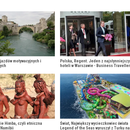
yjazdów motywacyjnych i
Polska, Regent. Jeden z najsłynniejsz
nych
hoteli w Warszawie - Business Travelle
ie Himba, czyli etniczna
Świat, Największy wycieczkowiec świata
 Namibii
Legend of the Seas wyruszył z Turku na