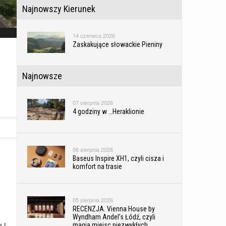
Najnowszy Kierunek
14 czerwca 2026
Zaskakujące słowackie Pieniny
Najnowsze
R
07 sierpnia 2026
4 godziny w …Heraklionie
06 sierpnia 2026
Baseus Inspire XH1, czyli cisza i
komfort na trasie
05 sierpnia 2026
RECENZJA. Vienna House by
Wyndham Andel’s Łódź, czyli
 i
magia miejsc niezwykłych