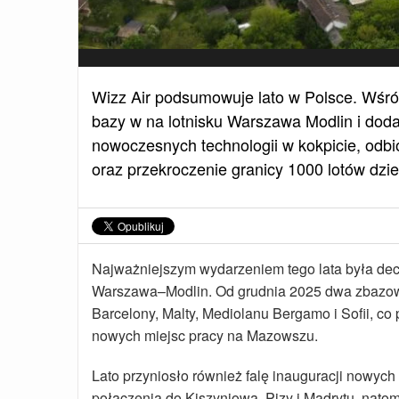
Wizz Air podsumowuje lato w Polsce. Wśród
bazy w na lotnisku Warszawa Modlin i dodan
nowoczesnych technologii w kokpicie, odb
oraz przekroczenie granicy 1000 lotów dzie
Najważniejszym wydarzeniem tego lata była dec
Warszawa–Modlin. Od grudnia 2025 dwa zbazowa
Barcelony, Malty, Mediolanu Bergamo i Sofii, co 
nowych miejsc pracy na Mazowszu.
Lato przyniosło również falę inauguracji nowyc
połączenia do Kiszyniowa, Pizy i Madrytu, nato