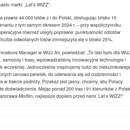
sło marki: „Let’s WIZZ”.
a prawie 44 000 lotów z i do Polski, obsługując blisko 10
wnaniu z tym samym okresem 2024 r. – przy współczynniku
 operacyjne również uległy poprawie: punktualność odlotów
liczba odwołanych lotów zmniejszyła się o blisko 25%.
cations Manager w Wizz Air, powiedział: „To lato było dla Wiz
samoloty i trasy, wprowadzaliśmy innowacyjne technologie i
k wcześniej. Jednocześnie inspirujemy ludzi do nietuzinkoweg
nych cenowo perełek, do oderwania się od codzienności i
bie w trakcie podróży. Przekaz jest jasny: chcemy, aby Polacy
iałe doświadczenia. Mając ponad 200 tras i 91 kierunków z Polsk
arszawa-Modlin, najlepsze dopiero przed nami. Let’s WIZZ!”