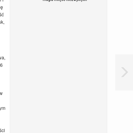
zę
ść
sk,
wa,
26
 w
nym
ści