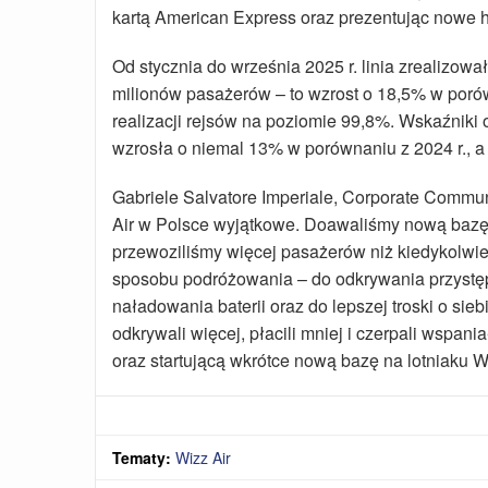
kartą American Express oraz prezentując nowe ha
Od stycznia do września 2025 r. linia zrealizował
milionów pasażerów – to wzrost o 18,5% w poró
realizacji rejsów na poziomie 99,8%. Wskaźniki
wzrosła o niemal 13% w porównaniu z 2024 r., a 
Gabriele Salvatore Imperiale, Corporate Communi
Air w Polsce wyjątkowe. Doawaliśmy nową bazę, 
przewoziliśmy więcej pasażerów niż kiedykolwie
sposobu podróżowania – do odkrywania przystęp
naładowania baterii oraz do lepszej troski o sie
odkrywali więcej, płacili mniej i czerpali wspan
oraz startującą wkrótce nową bazę na lotniaku W
Tematy:
Wizz Air