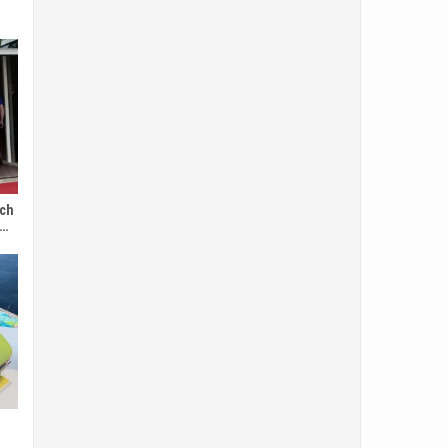
ych
r…