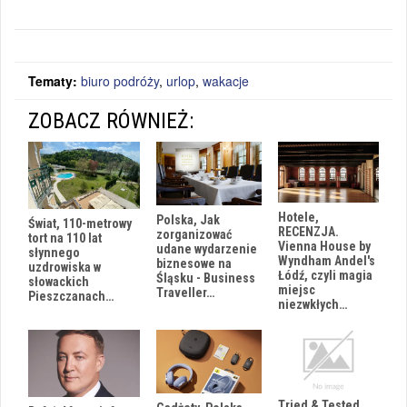
Tematy:
biuro podróży
,
urlop
,
wakacje
ZOBACZ RÓWNIEŻ:
Hotele,
Polska, Jak
Świat, 110-metrowy
RECENZJA.
zorganizować
tort na 110 lat
Vienna House by
udane wydarzenie
słynnego
Wyndham Andel's
biznesowe na
uzdrowiska w
Łódź, czyli magia
Śląsku - Business
słowackich
miejsc
Traveller…
Pieszczanach…
niezwkłych…
Tried & Tested.