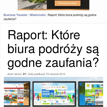
Business Traveller
:
Wiadomości
:
Raport: Które biura podróży są godne
zaufania?
Raport: Które
biura podróży są
godne zaufania?
Autor tekstu:
, Data publikacji:
03 sierpnia 2012
BT