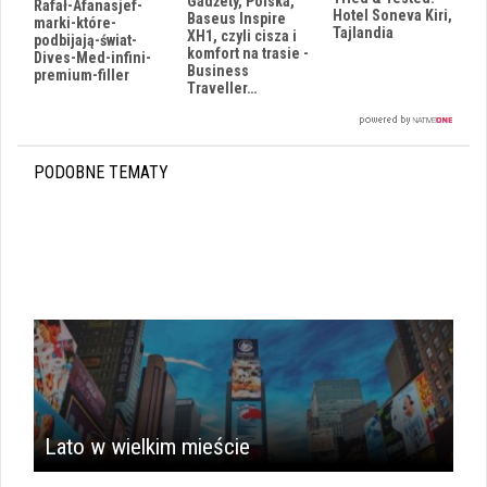
Gadżety, Polska,
Rafał-Afanasjef-
Hotel Soneva Kiri,
Baseus Inspire
marki-które-
Tajlandia
XH1, czyli cisza i
podbijają-świat-
komfort na trasie -
Dives-Med-infini-
Business
premium-filler
Traveller…
PODOBNE TEMATY
Lato w wielkim mieście