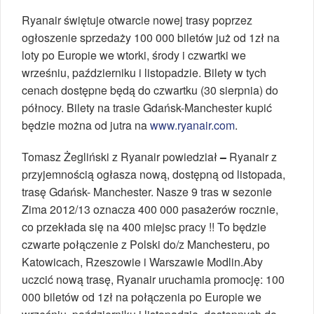
Ryanair świętuje otwarcie nowej trasy poprzez
ogłoszenie sprzedaży 100 000 biletów już od 1zł na
loty po Europie we wtorki, środy i czwartki we
wrześniu, październiku i listopadzie. Bilety w tych
cenach dostępne będą do czwartku (30 sierpnia) do
północy. Bilety na trasie Gdańsk-Manchester kupić
będzie można od jutra na
www.ryanair.com
.
Tomasz Żegliński z Ryanair powiedział
–
Ryanair z
przyjemnością ogłasza nową, dostępną od listopada,
trasę Gdańsk- Manchester. Nasze 9 tras w sezonie
Zima
2012/13 oznacza 400 000 pasażerów rocznie,
co przekłada się na 400 miejsc pracy !! To będzie
czwarte połączenie z Polski do/z Manchesteru, po
Katowicach, Rzeszowie i Warszawie Modlin.Aby
uczcić nową trasę, Ryanair uruchamia promocję: 100
000 biletów od 1zł na połączenia po Europie we