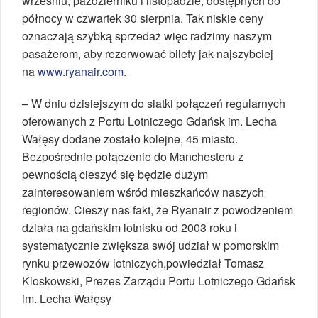
wrześniu, październiku i listopadzie, dostępnych do
północy w czwartek 30 sierpnia. Tak niskie ceny
oznaczają szybką sprzedaż więc radzimy naszym
pasażerom, aby rezerwować bilety jak najszybciej
na
www.ryanair.com
.
– W dniu dzisiejszym do siatki połączeń regularnych
oferowanych z Portu Lotniczego Gdańsk im. Lecha
Wałęsy dodane zostało kolejne, 45 miasto.
Bezpośrednie połączenie do Manchesteru z
pewnością cieszyć się będzie dużym
zainteresowaniem wśród mieszkańców naszych
regionów. Cieszy nas fakt, że Ryanair z powodzeniem
działa na gdańskim lotnisku od 2003 roku i
systematycznie zwiększa swój udział w pomorskim
rynku przewozów lotniczych,powiedział Tomasz
Kloskowski, Prezes Zarządu Portu Lotniczego Gdańsk
im. Lecha Wałęsy