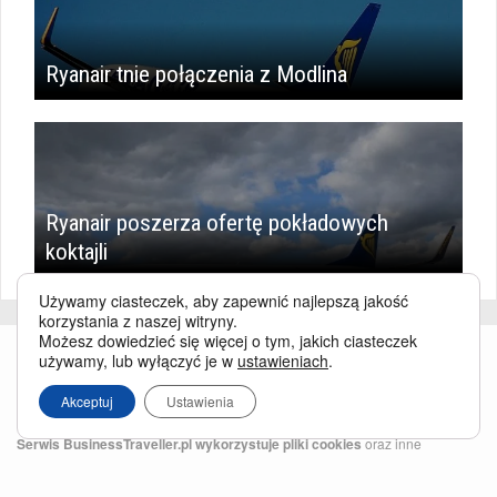
Ryanair tnie połączenia z Modlina
Ryanair poszerza ofertę pokładowych
koktajli
Używamy ciasteczek, aby zapewnić najlepszą jakość
korzystania z naszej witryny.
Możesz dowiedzieć się więcej o tym, jakich ciasteczek
używamy, lub wyłączyć je w
ustawieniach
.
Akceptuj
Ustawienia
Serwis BusinessTraveller.pl wykorzystuje pliki cookies
oraz inne
technologie o analogicznym charakterze, przede wszystkim w celu
zapewnienia Państwu najlepszej jakości oferowanych usług, a ponadto w