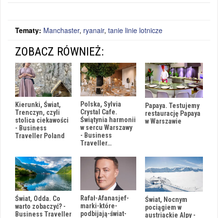
Tematy:
Manchaster
,
ryanair
,
tanie linie lotnicze
ZOBACZ RÓWNIEŻ:
Polska, Sylvia
Kierunki, Świat,
Papaya. Testujemy
Crystal Cafe.
Trenczyn, czyli
restaurację Papaya
Świątynia harmonii
stolica ciekawości
w Warszawie
w sercu Warszawy
- Business
- Business
Traveller Poland
Traveller…
Rafał-Afanasjef-
Świat, Odda. Co
Świat, Nocnym
marki-które-
warto zobaczyć? -
pociągiem w
podbijają-świat-
Business Traveller
austriackie Alpy -