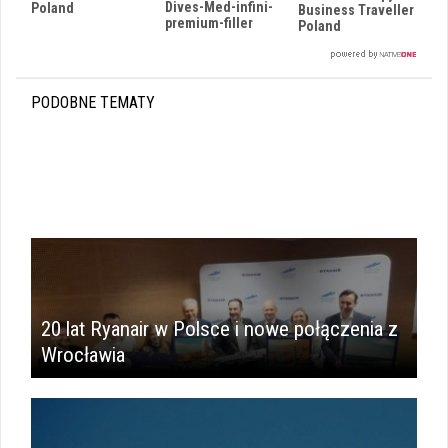
Dives-Med-infini-
Poland
i
Business Traveller
premium-filler
Poland
PODOBNE TEMATY
20 lat Ryanair w Polsce i nowe połączenia z
Wrocławia