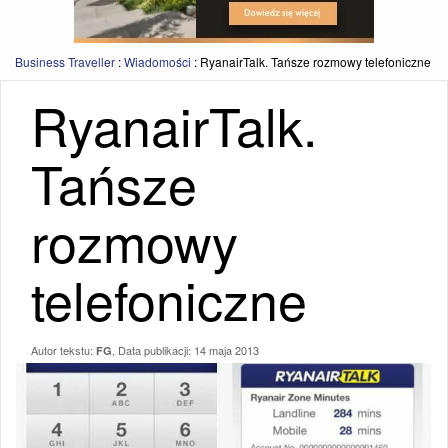
Business Traveller
:
Wiadomości
:
RyanairTalk. Tańsze rozmowy telefoniczne
RyanairTalk.
Tańsze
rozmowy
telefoniczne
Autor tekstu:
, Data publikacji:
14 maja 2013
FG