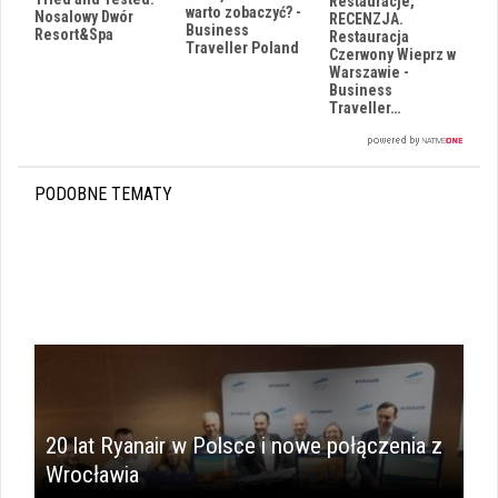
Restauracje,
warto zobaczyć? -
Nosalowy Dwór
RECENZJA.
Business
Resort&Spa
Restauracja
Traveller Poland
Czerwony Wieprz w
Warszawie -
Business
i
Traveller…
PODOBNE TEMATY
20 lat Ryanair w Polsce i nowe połączenia z
Wrocławia