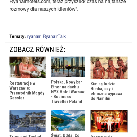
Ryanairhotels.com, teraz przyszedł czas na najtańsze
rozmowy dla naszych klientów”.
Tematy:
ryanair
,
RyanairTalk
ZOBACZ RÓWNIEŻ:
Polska, Nowy bar
Restauracje w
Kim są ludzie
Ether na dachu
Warszawie:
Himba, czyli
NYX Hotel Warsaw
Przewodnik Magdy
etniczna wyprawa
- Business
Gessler
do Namibii
Traveller Poland
Świat, Odda. Co
Tried and Tested.