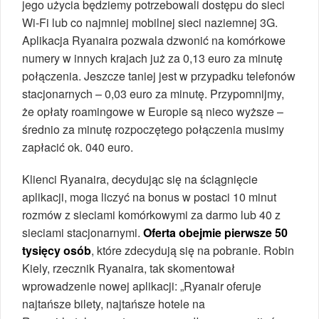
jego użycia będziemy potrzebowali dostępu do sieci
Wi-Fi lub co najmniej mobilnej sieci naziemnej 3G.
Aplikacja Ryanaira pozwala dzwonić na komórkowe
numery w innych krajach już za 0,13 euro za minutę
połączenia. Jeszcze taniej jest w przypadku telefonów
stacjonarnych – 0,03 euro za minutę. Przypomnijmy,
że opłaty roamingowe w Europie są nieco wyższe –
średnio za minutę rozpoczętego połączenia musimy
zapłacić ok. 040 euro.
Klienci Ryanaira, decydując się na ściągnięcie
aplikacji, moga liczyć na bonus w postaci 10 minut
rozmów z sieciami komórkowymi za darmo lub 40 z
sieciami stacjonarnymi.
Oferta obejmie pierwsze 50
tysięcy osób
, które zdecydują się na pobranie. Robin
Kiely, rzecznik Ryanaira, tak skomentował
wprowadzenie nowej aplikacji: „Ryanair oferuje
najtańsze bilety, najtańsze hotele na