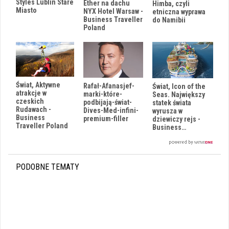
Styles Lublin Stare
Ether na dachu
Himba, czyli
Miasto
NYX Hotel Warsaw -
etniczna wyprawa
Business Traveller
do Namibii
Poland
Świat, Aktywne
Rafał-Afanasjef-
Świat, Icon of the
atrakcje w
marki-które-
Seas. Największy
czeskich
podbijają-świat-
statek świata
Rudawach -
Dives-Med-infini-
wyrusza w
Business
premium-filler
dziewiczy rejs -
Traveller Poland
Business…
PODOBNE TEMATY