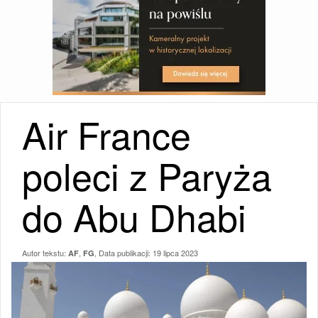
Air France
poleci z Paryża
do Abu Dhabi
Autor tekstu:
,
, Data publikacji:
19 lipca 2023
AF
FG