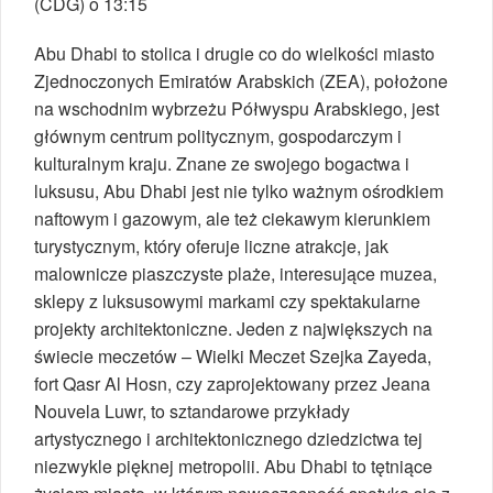
(CDG) o 13:15
Abu Dhabi to stolica i drugie co do wielkości miasto
Zjednoczonych Emiratów Arabskich (ZEA), położone
na wschodnim wybrzeżu Półwyspu Arabskiego, jest
głównym centrum politycznym, gospodarczym i
kulturalnym kraju. Znane ze swojego bogactwa i
luksusu, Abu Dhabi jest nie tylko ważnym ośrodkiem
naftowym i gazowym, ale też ciekawym kierunkiem
turystycznym, który oferuje liczne atrakcje, jak
malownicze piaszczyste plaże, interesujące muzea,
sklepy z luksusowymi markami czy spektakularne
projekty architektoniczne. Jeden z największych na
świecie meczetów – Wielki Meczet Szejka Zayeda,
fort Qasr Al Hosn, czy zaprojektowany przez Jeana
Nouvela Luwr, to sztandarowe przykłady
artystycznego i architektonicznego dziedzictwa tej
niezwykle pięknej metropolii. Abu Dhabi to tętniące