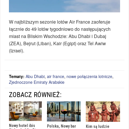
W najbliższym sezonie lotów Air France zaoferuje
łącznie do 49 lotów tygodniowo do następujących
miast na Bliskim Wschodzie: Abu Dhabi i Dubaj
(ZEA), Bejrut (Liban), Kair (Egipt) oraz Tel Awiw
(Izrael).
Tematy:
Abu Dhabi
,
air france
,
nowe połączenia lotnicze
,
Zjednoczone Emiraty Arabskie
ZOBACZ RÓWNIEŻ:
Nowy hotel ibis
Polska, Nowy bar
Kim są ludzie