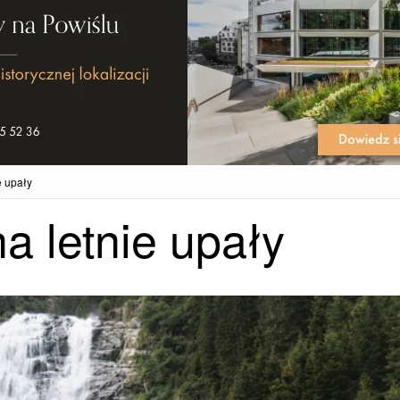
e upały
a letnie upały