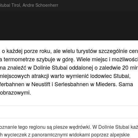
tubai Tirol, Andre Schoenherr
każdej porze roku, ale wielu turystów szczególnie cen
 na termometrze szybuje w górę. Wiele miejsc i możliwośc
na znaleźć w Dolinie Stubai oddalonej o zaledwie 20 mi
ejscowych atrakcji warto wymienić lodowiec Stubai,
Elferbahnen w Neustift i Serlesbahnen w Mieders. Sama
jobrazowymi.
oznanie tego regionu są piesze wędrówki. W Dolinie Stubai ka
kich wycieczek z panoramicznymi widokami poprzez alpejskie