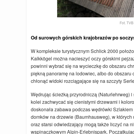
Fot. TVB
Od surowych górskich krajobrazów po soczyst
W kompleksie turystycznym Schlick 2000 położo
Kalkkögel można nacieszyć oczy górskimi pejza
powinni wybrać się na wycieczkę do obszaru ch
piękną panoramę na lodowiec, albo do obszaru 
chłonąć widoki rozciągające się na szczyty Serles
Wędrując ścieżką przyrodniczą (Naturlehrweg) i
kolei zachwycać się cienistymi drzewami i kol
doskonała zabawa podczas wędrówki Szlakiem 
domków na drzewie (Baumhausweg), w których u
oraz starsi odwiedzający mogą także liczyć na n
wspinaczkowym Alpin-Erlebnispark. Początkują