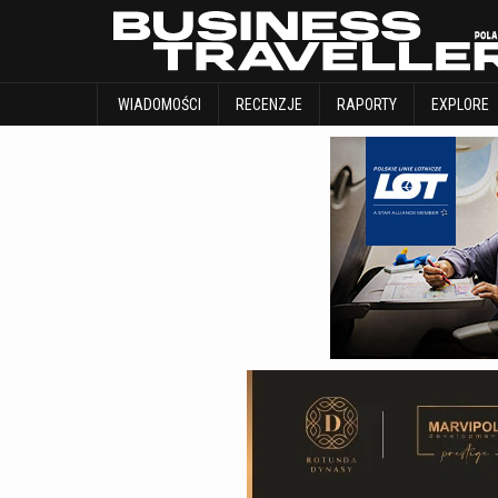
WIADOMOŚCI
RECENZJE
RAPORTY
WIADOMOŚCI
RECENZJE
RAPORTY
EXPLORE