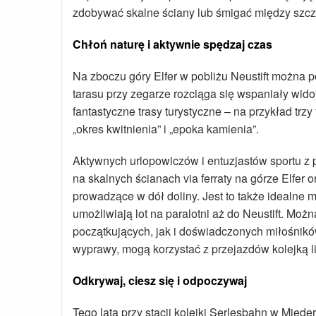
zdobywać skalne ściany lub śmigać między szczy
Chłoń naturę i aktywnie spędzaj czas
Na zboczu góry Elfer w pobliżu Neustift można 
tarasu przy zegarze rozciąga się wspaniały wido
fantastyczne trasy turystyczne – na przykład trz
„okres kwitnienia” i „epoka kamienia”.
Aktywnych urlopowiczów i entuzjastów sportu z
na skalnych ścianach via ferraty na górze Elfer
prowadzące w dół doliny. Jest to także idealne 
umożliwiają lot na paralotni aż do Neustift. Moż
początkujących, jak i doświadczonych miłośników
wyprawy, mogą korzystać z przejazdów kolejką l
Odkrywaj, ciesz się i odpoczywaj
Tego lata przy stacji kolejki Serlesbahn w Mie