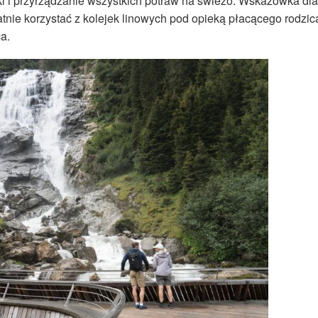
ki i przyrządzanie wszystkich potraw na świeżo. Wskazówka dla
atnie korzystać z kolejek linowych pod opieką płacącego rodzic
a.