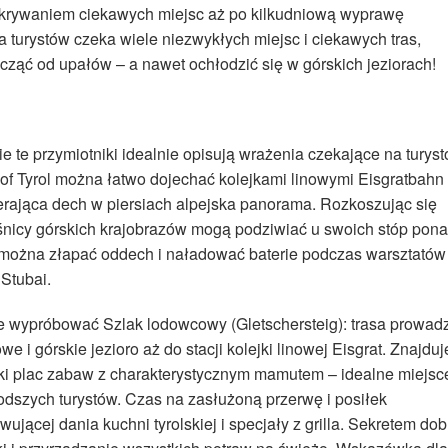
dkrywaniem ciekawych miejsc aż po kilkudniową wyprawę
turystów czeka wiele niezwykłych miejsc i ciekawych tras,
ząć od upałów – a nawet ochłodzić się w górskich jeziorach!
 te przymiotniki idealnie opisują wrażenia czekające na turys
of Tyrol można łatwo dojechać kolejkami linowymi Eisgratbahn 
ierająca dech w piersiach alpejska panorama. Rozkoszując się
śnicy górskich krajobrazów mogą podziwiać u swoich stóp pon
ca można złapać oddech i naładować baterie podczas warsztatów
Stubai.
 wypróbować Szlak lodowcowy (Gletschersteig): trasa prowadz
i górskie jezioro aż do stacji kolejki linowej Eisgrat. Znajduj
ski plac zabaw z charakterystycznym mamutem – idealne miejsc
odszych turystów. Czas na zasłużoną przerwę i posiłek
ującej dania kuchni tyrolskiej i specjały z grilla. Sekretem dob