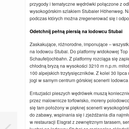
przygody i tematyczne wędrówki połączone z o
wysokogórskim szlakiem Stubaier Höhenweg. Na 
podczas których można zregenerować się i odpoc
Odetchnij pełną piersią na lodowcu Stubai
Zaskakujące, różnorodne, imponujące – wszystkie
na lodowcu Stubai. Do platformy widokowej Top 
Schaufeljochbahn. Z platformy rozciąga się zap
chłodną bryzą na wysokości 3210 m n.p.m. miło
100 alpejskich trzytysięczników. Z kolei 30 lip
jogi w samym centrum górskiej scenerii lodowca 
Entuzjaści pieszych wędrówek muszą koniecznie
przez malownicze torfowisko, moreny polodowcowe 
się tam położony w pięknej scenerii wysokogór
do zabawy, wspinania się i zjeżdżania dla najmł
w restauracji Eisgrat z zewnętrznym tarasem, serw