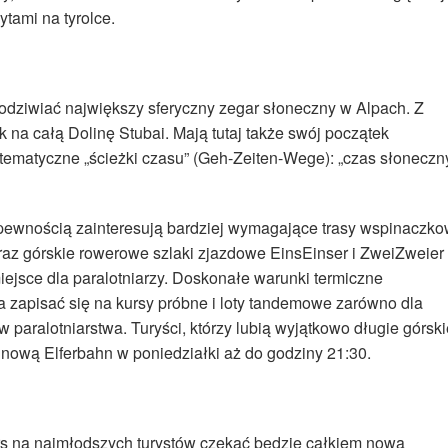
tami na tyrolce.
podziwiać największy sferyczny zegar słoneczny w Alpach. Z
k na całą Dolinę Stubai. Mają tutaj także swój początek
y tematyczne „ścieżki czasu” (Geh-Zeiten-Wege): „czas słoneczny
 pewnością zainteresują bardziej wymagające trasy wspinaczk
 oraz górskie rowerowe szlaki zjazdowe EinsEinser i ZweiZweier
miejsce dla paralotniarzy. Doskonałe warunki termiczne
na zapisać się na kursy próbne i loty tandemowe zarówno dla
 paralotniarstwa. Turyści, którzy lubią wyjątkowo długie górski
inową Elferbahn w poniedziałki aż do godziny 21:30.
ders na najmłodszych turystów czekać będzie całkiem nowa