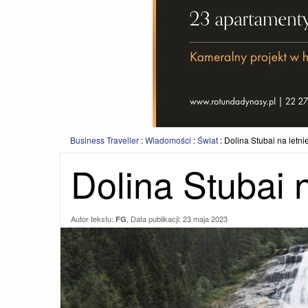
Business Traveller
:
Wiadomości
:
Świat
:
Dolina Stubai na letni
Dolina Stubai n
Autor tekstu:
, Data publikacji:
23 maja 2023
FG