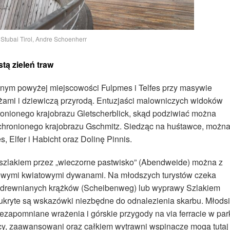
 Stubai Tirol, Andre Schoenherr
ą zieleń traw
nym powyżej miejscowości Fulpmes i Telfes przy masywie
żami i dziewiczą przyrodą. Entuzjaści malowniczych widoków
ronionego krajobrazu Gletscherblick, skąd podziwiać można
chronionego krajobrazu Gschmitz. Siedząc na huśtawce, możn
, Elfer i Habicht oraz Dolinę Pinnis.
 szlakiem przez „wieczorne pastwisko” (Abendweide) można z
orowymi kwiatowymi dywanami. Na młodszych turystów czeka
drewnianych krążków (Scheibenweg) lub wyprawy Szlakiem
kryte są wskazówki niezbędne do odnalezienia skarbu. Młodsi
iezapomniane wrażenia i górskie przygody na via ferracie w par
cy, zaawansowani oraz całkiem wytrawni wspinacze mogą tutaj