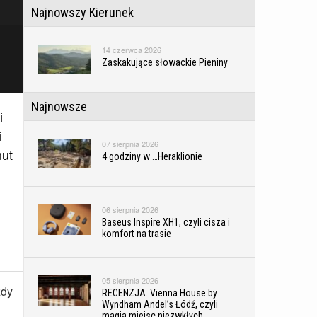
Najnowszy Kierunek
14 czerwca 2026
Zaskakujące słowackie Pieniny
Najnowsze
i
i
07 sierpnia 2026
nut
4 godziny w …Heraklionie
06 sierpnia 2026
Baseus Inspire XH1, czyli cisza i
komfort na trasie
05 sierpnia 2026
żdy
RECENZJA. Vienna House by
Wyndham Andel’s Łódź, czyli
magia miejsc niezwkłych