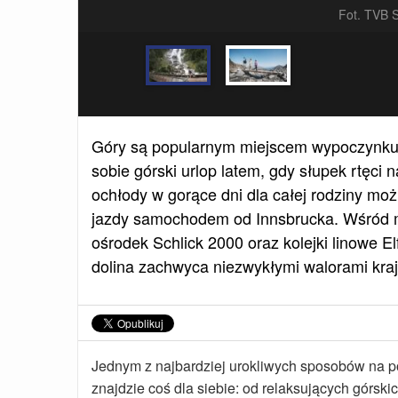
Fot. TVB S
Góry są popularnym miejscem wypoczynku o 
sobie górski urlop latem, gdy słupek rtęci
ochłody w gorące dni dla całej rodziny moż
jazdy samochodem od Innsbrucka. Wśród mi
ośrodek Schlick 2000 oraz kolejki linowe 
dolina zachwyca niezwykłymi walorami kra
Jednym z najbardziej urokliwych sposobów na p
znajdzie coś dla siebie: od relaksujących górs