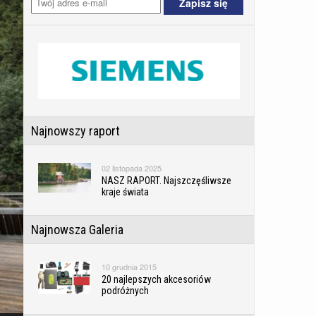
Najnowszy raport
02 listopada 2025
NASZ RAPORT. Najszczęśliwsze
kraje świata
Najnowsza Galeria
10 grudnia 2015
20 najlepszych akcesoriów
podróżnych