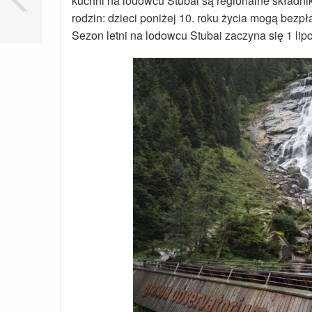
kuchni na lodowcu Stubai są regionalne składni
rodzin: dzieci poniżej 10. roku życia mogą bezpł
Sezon letni na lodowcu Stubai zaczyna się 1 lipc