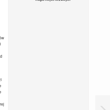
tów
i
ad
i
e
e
rej