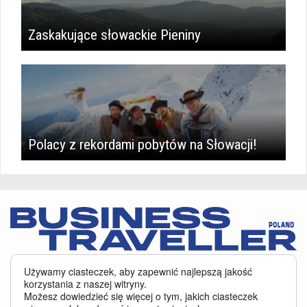
Zaskakujące słowackie Pieniny
Polacy z rekordami pobytów na Słowacji!
Serwis BusinessTraveller.pl wykorzystuje pliki cookies
oraz inne
Używamy ciasteczek, aby zapewnić najlepszą jakość
technologie o analogicznym charakterze, przede wszystkim w celu
korzystania z naszej witryny.
zapewnienia Państwu najlepszej jakości oferowanych usług, a ponadto w
Możesz dowiedzieć się więcej o tym, jakich ciasteczek
celach statystycznych i reklamowych. Korzystanie z serwisu oznacza, że pliki