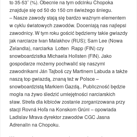
to 35-53˚ (%). Obecnie na tym odcinku Chopoka
znajduje się od 50 do 150 cm świeżego śniegu.
– Nasze zawody stają się bardzo ważnym elementem
w cyklu światowych zawodów. Doceniają nas najlepsi
zawodnicy. W tym roku gościć będziemy takie gwiazdy
jak narciarze Ivan Malakhov (RUS); Sam Lee (Nowa
Zelandia), narciarka Lotten Rapp (FIN) czy
snowboardzistka Michaela Hollsten (FIN). Jako
gospodarze możemy pochwalić się naszymi
zawodnikami Ján Tajboš czy Martinem Labuda a także
naszą top gwiazdą, znaną też w Polsce –
snowboardzistą Markiem Gazdą.. Publiczność będzie
mogła na żywo śledzić umiejętności narciarskich
sław. Strefa dla kibiców zostanie zorganizowana przy
stacji Rovná Hoľa na Konskom Grúni – opowiada
Ladislav Mrava dyrektor zawodów CGC Jasna
Adrenalin na Chopoku.