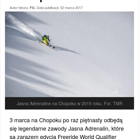
Autor tekstu:
, Data publikacji:
02 marca 2017
FG
Jasna Adrenaline na Chopoku w 2015 roku. Fot. TMR
3 marca na Chopoku po raz piętnasty odbędą
się legendarne zawody Jasna Adrenalin, które
są zarazem edycją Freeride World Qualifier