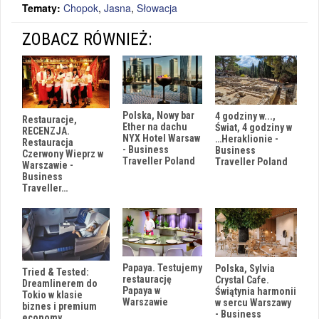
Tematy:
Chopok
,
Jasna
,
Słowacja
ZOBACZ RÓWNIEŻ:
Polska, Nowy bar
4 godziny w...,
Restauracje,
Ether na dachu
Świat, 4 godziny w
RECENZJA.
NYX Hotel Warsaw
…Heraklionie -
Restauracja
- Business
Business
Czerwony Wieprz w
Traveller Poland
Traveller Poland
Warszawie -
Business
Traveller…
Papaya. Testujemy
Polska, Sylvia
Tried & Tested:
restaurację
Crystal Cafe.
Dreamlinerem do
Papaya w
Świątynia harmonii
Tokio w klasie
Warszawie
w sercu Warszawy
biznes i premium
- Business
economy