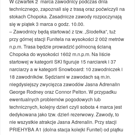
W czwartek 2 marca zawodnicy podczas dnia
technicznego, zapoznali się z trasą oraz poćwiczyli na
stokach Chopoka. Zasadnicze zawody rozpoczynają
się w piątek 3 marca o godz. 10.00.
– Zawodnicy będą startować z tzw. „Siodełka”, tuż
przy górnej stacji Funitela na wysokości 2 002 metrów
n.p.m. Trasa będzie prowadzić północną ścianą
Chopoka do wysokości 1602 m.n.p.m. Na liście
startowej w kategorii SKI figuruje 15 narciarek i 37
narciarzy a w kategorii Snowboard: 10 zawodniczek i
18 zawodników. Sędziami w zawodach są m.in.
niegdysiejszy zwycięzca zawodów Jasna Adrenalin
George Rodney oraz Connor Pelton. W przypadku
ewentualnych problemów pogodowych lub
technicznych, kolejny dzień czyli sobota 4 marca jest
dedykowana jako tzw. dzień rezerwowy. Zawody, to
nie wszystkie atrakcje Jasna Adrenalin. Przy stacji
PRIEHYBA A1 (dolna stacja kolejki Funitel) od piątku