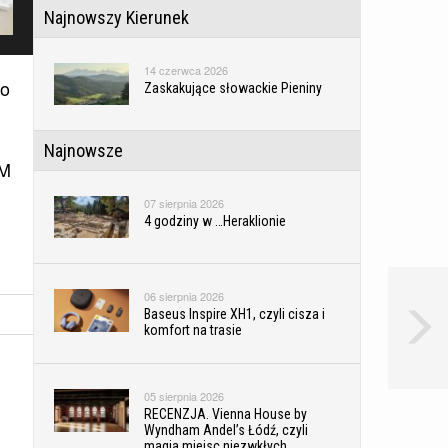
Najnowszy Kierunek
14 czerwca 2026
do
Zaskakujące słowackie Pieniny
Najnowsze
LM
07 sierpnia 2026
4 godziny w …Heraklionie
06 sierpnia 2026
Baseus Inspire XH1, czyli cisza i
komfort na trasie
05 sierpnia 2026
RECENZJA. Vienna House by
Wyndham Andel’s Łódź, czyli
magia miejsc niezwkłych