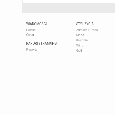
WIADOMOŚCI
STYL ŻYCIA
Polska
Zdrowie i uroda
Świat
Moda
Kuchnia
RAPORTY I RANKINGI
Wino
Raporty
Golf
Rankingi
Kultura
Samochody
dlafirm.pracuj.pl
Serwis Bu
Państwu n
zapisywa
Business 
wiedzy o 
Przedsta