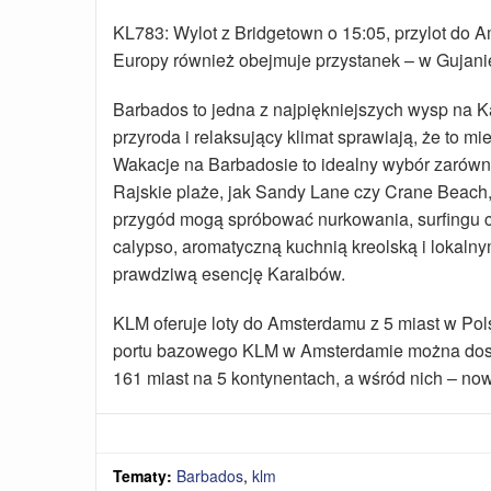
KL783: Wylot z Bridgetown o 15:05, przylot do 
Europy również obejmuje przystanek – w Gujanie
Barbados to jedna z najpiękniejszych wysp na Ka
przyroda i relaksujący klimat sprawiają, że to m
Wakacje na Barbadosie to idealny wybór zarówno
Rajskie plaże, jak Sandy Lane czy Crane Beach, 
przygód mogą spróbować nurkowania, surfingu 
calypso, aromatyczną kuchnią kreolską i lokalny
prawdziwą esencję Karaibów.
KLM oferuje loty do Amsterdamu z 5 miast w Po
portu bazowego KLM w Amsterdamie można dostać
161 miast na 5 kontynentach, a wśród nich – no
Tematy:
Barbados
,
klm