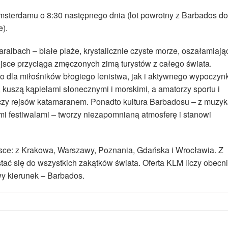
Amsterdamu o 8:30 następnego dnia (lot powrotny z Barbados do
).
raibach – białe plaże, krystalicznie czyste morze, oszałamiają
iejsce przyciąga zmęczonych zimą turystów z całego świata.
 dla miłośników błogiego lenistwa, jak i aktywnego wypoczyn
kuszą kąpielami słonecznymi i morskimi, a amatorzy sportu i
czy rejsów katamaranem. Ponadto kultura Barbadosu – z muzy
mi festiwalami – tworzy niezapomnianą atmosferę i stanowi
lsce: z Krakowa, Warszawy, Poznania, Gdańska i Wrocławia. Z
 się do wszystkich zakątków świata. Oferta KLM liczy obecn
wy kierunek – Barbados.