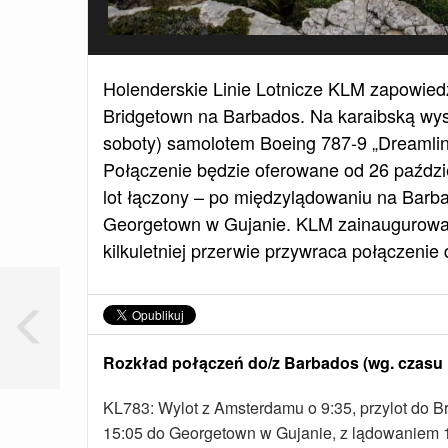
Holenderskie Linie Lotnicze KLM zapowied
Bridgetown na Barbados. Na karaibską wyspę
soboty) samolotem Boeing 787-9 „Dreamlin
Połączenie będzie oferowane od 26 paździe
lot łączony – po międzylądowaniu na Barba
Georgetown w Gujanie. KLM zainaugurował 
kilkuletniej przerwie przywraca połączenie 
Rozkład połączeń do/z Barbados (wg. czasu 
KL783: Wylot z Amsterdamu o 9:35, przylot do B
15:05 do Georgetown w Gujanie, z lądowaniem 1