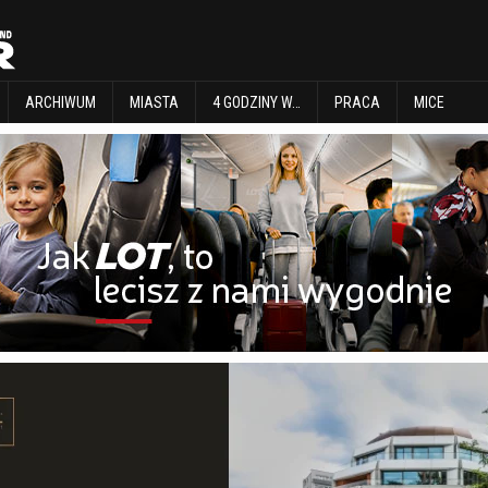
EXPLORE
ARCHIWUM
MIASTA
4 GODZINY W…
PRACA
MICE
ARCHIWUM
MIASTA
4 GODZINY W…
PRACA
MICE