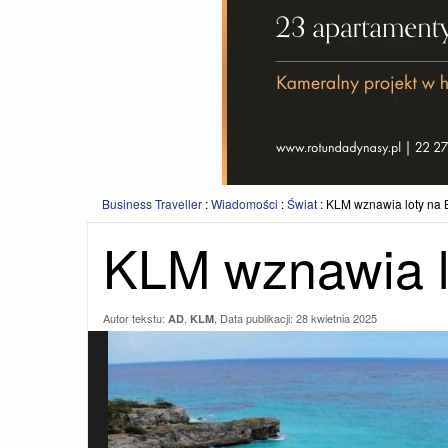
Business Traveller
:
Wiadomości
:
Świat
:
KLM wznawia loty na
KLM wznawia l
Autor tekstu:
,
, Data publikacji:
28 kwietnia 2025
AD
KLM