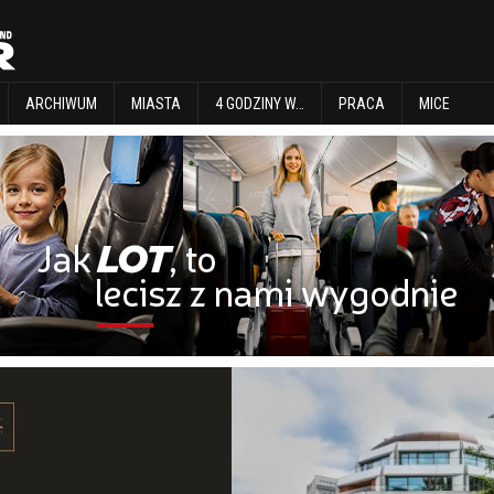
EXPLORE
ARCHIWUM
MIASTA
4 GODZINY W…
PRACA
MICE
ARCHIWUM
MIASTA
4 GODZINY W…
PRACA
MICE