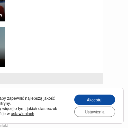
w
USINESS TRAVELLER
aby zapewnić najlepszą jakość
Akceptuj
siness Traveller in English
itryny.
 więcej o tym, jakich ciasteczek
chiwum wydań
Ustawienia
ć je w
ustawieniach
.
enumerata
nas
ntakt