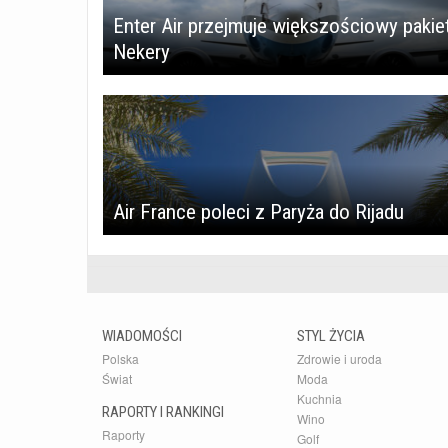
Enter Air przejmuje większościowy pakie
Nekery
Air France poleci z Paryża do Rijadu
WIADOMOŚCI
STYL ŻYCIA
Polska
Zdrowie i uroda
Świat
Moda
Kuchnia
RAPORTY I RANKINGI
Wino
Raporty
Golf