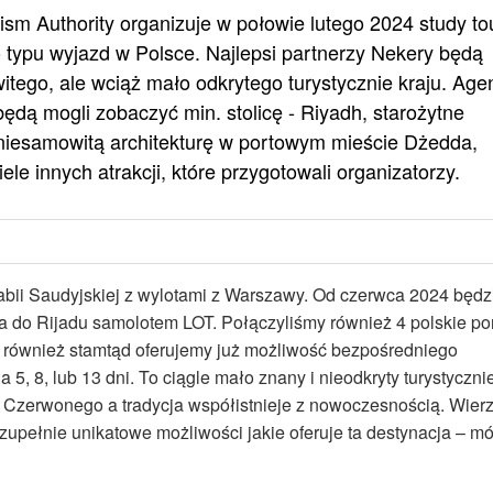
sm Authority organizuje w połowie lutego 2024 study to
go typu wyjazd w Polsce. Najlepsi partnerzy Nekery będą
tego, ale wciąż mało odkrytego turystycznie kraju. Age
będą mogli zobaczyć min. stolicę - Riyadh, starożytne
 niesamowitą architekturę w portowym mieście Dżedda,
iele innych atrakcji, które przygotowali organizatorzy.
rabii Saudyjskiej z wylotami z Warszawy. Od czerwca 2024 będz
na do Rijadu samolotem LOT. Połączyliśmy również 4 polskie po
i również stamtąd oferujemy już możliwość bezpośredniego
 5, 8, lub 13 dni. To ciągle mało znany i nieodkryty turystyczni
za Czerwonego a tradycja współistnieje z nowoczesnością. Wierz
zupełnie unikatowe możliwości jakie oferuje ta destynacja – m