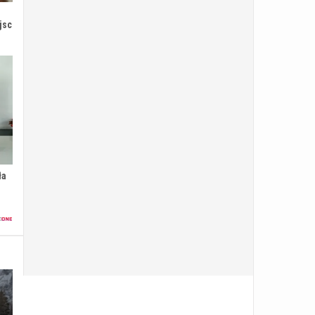
jsc
ła