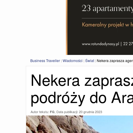
Business Traveller
:
Wiadomości
:
Świat
:
Nekera zaprasza agent
Nekera zapras
podróży do Ara
Autor tekstu:
, Data publikacji:
20 grudnia 2023
FG