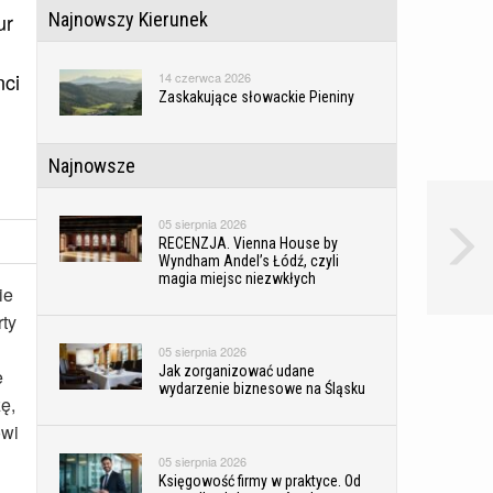
Najnowszy Kierunek
ur
nci
14 czerwca 2026
Zaskakujące słowackie Pieniny
Najnowsze
05 sierpnia 2026
RECENZJA. Vienna House by
Wyndham Andel’s Łódź, czyli
magia miejsc niezwkłych
ie
rty
05 sierpnia 2026
Jak zorganizować udane
e
wydarzenie biznesowe na Śląsku
ę,
ówi
05 sierpnia 2026
Księgowość firmy w praktyce. Od