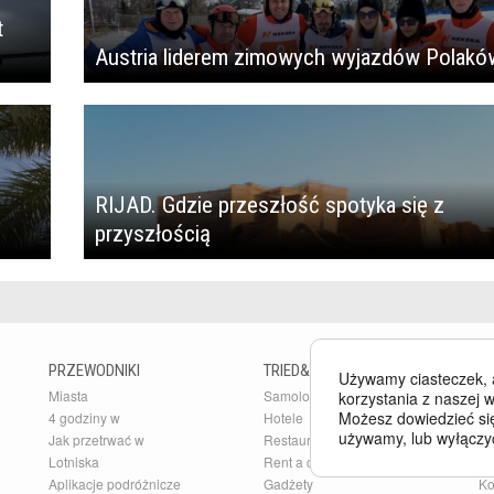
t
Austria liderem zimowych wyjazdów Polakó
RIJAD. Gdzie przeszłość spotyka się z
przyszłością
PRZEWODNIKI
TRIED&TESTED
B
Używamy ciasteczek, 
Miasta
Samoloty
Bu
korzystania z naszej w
Możesz dowiedzieć się
4 godziny w
Hotele
Ar
używamy, lub wyłączy
Jak przetrwać w
Restauracje
Pr
Lotniska
Rent a car
O 
Aplikacje podróżnicze
Gadżety
Ko