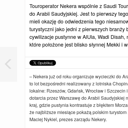
Touroperator Nekera wspólnie z Saudi Touri
do Arabii Saudyjskiej. Jest to pierwszy te
mieli okazję do odwiedzenia tego niesamowi
turystyczni jako jedni z pierwszych branży 
cywilizacje pustynne w AlUla, Wadi Disah,
które położone jest blisko słynnej Mekki i w
– Nekera już od roku organizuje wycieczki do A
to lot bezpośredni realizowany z lotniska Chopi
lokalne: Rzeszów, Gdańsk, Wrocław i Szczecin 
dotarcia przez Warszawę do Arabii Saudyjskiej na
kraj, gdzie pustynia kontrastuje z błękitem Mor
że najbliższe miesiące pokażą polskim turystom 
Maciej Nykiel, prezes zarządu Nekery.