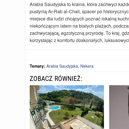
Arabia Saudyjska to kraina, która zachwyci ka
pustynią Ar-Rab al-Chali, spacer po historyczn
miejsce dla ludzi chcących poznać lokalną kuchn
niekończącym latem na białych plażach, podcza
zachwycającą, egzotyczną przyrodę. To kraj, gdz
korzystając z komfortu doskonałych, luksusowych
Tematy:
Arabia Saudyjska
,
Nekera
ZOBACZ RÓWNIEŻ: