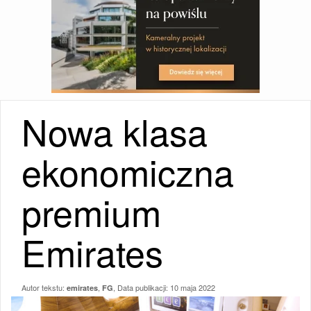
Nowa klasa
ekonomiczna
premium
Emirates
Autor tekstu:
,
, Data publikacji:
10 maja 2022
emirates
FG