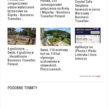
Polska, LOT
Crystal Cafe.
zorganizować
zainaugurował
Świątynia
udane wydarzenie
połączenia na Kretę
harmonii w sercu
biznesowe na
i Majorkę - Business
Warszawy -
Śląsku - Business
Traveller Poland
Business
Traveller…
Traveller…
Aplikacje na
4 godziny w...,
Świat, 110-metrowy
iPhona i iPada:
Świat, 4 godziny w
tort na 110 lat
Lotniska i linie
…Heraklionie -
słynnego
lotnicze
Business Traveller
uzdrowiska w
Poland
słowackich
Pieszczanach…
PODOBNE TEMATY