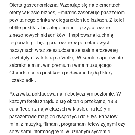
Oferta gastronomiczna: Wzorując się na elementach
oferty w klasie biznes, Emirates zaserwuje pasażerom
powitalnego drinka w eleganckich kieliszkach. Z kolei
obfite posiłki z bogatego menu – przygotowane
z sezonowych składników i inspirowane kuchnią
regionalną – będą podawane w porcelanowych
naczyniach wraz ze sztućcami ze stali nierdzewnej
zawiniętymi w lnianą serwetkę. W karcie napojów nie
zabraknie m.in. win premium i wina musującego
Chandon, a po posiłkach podawane będą likiery
i czekoladki.
Rozrywka pokładowa na niebotycznym poziomie: W
każdym fotelu znajduje się ekran o przekątnej 13,3
cala (jeden z największych w klasie), na którym
pasażerowie mają do dyspozycji do 5 tys. kanałów
m.in. z muzyką, filmami, programami telewizyjnymi czy
serwisami informacyjnymi w uznanym systemie