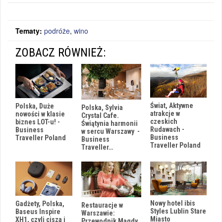
Tematy:
podróże
,
wino
ZOBACZ RÓWNIEŻ:
Świat, Aktywne
Polska, Duże
Polska, Sylvia
atrakcje w
nowości w klasie
Crystal Cafe.
czeskich
biznes LOT-u! -
Świątynia harmonii
Rudawach -
Business
w sercu Warszawy -
Business
Traveller Poland
Business
Traveller Poland
Traveller…
Nowy hotel ibis
Gadżety, Polska,
Restauracje w
Styles Lublin Stare
Baseus Inspire
Warszawie:
Miasto
XH1, czyli cisza i
Przewodnik Magdy