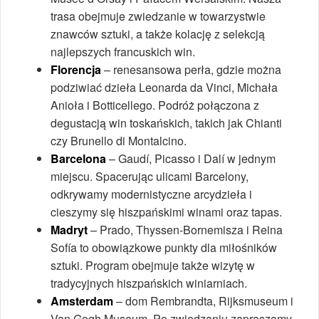
trasa obejmuje zwiedzanie w towarzystwie
znawców sztuki, a także kolację z selekcją
najlepszych francuskich win.
Florencja
– renesansowa perła, gdzie można
podziwiać dzieła Leonarda da Vinci, Michała
Anioła i Botticellego. Podróż połączona z
degustacją win toskańskich, takich jak Chianti
czy Brunello di Montalcino.
Barcelona
– Gaudí, Picasso i Dalí w jednym
miejscu. Spacerując ulicami Barcelony,
odkrywamy modernistyczne arcydzieła i
cieszymy się hiszpańskimi winami oraz tapas.
Madryt
– Prado, Thyssen-Bornemisza i Reina
Sofía to obowiązkowe punkty dla miłośników
sztuki. Program obejmuje także wizytę w
tradycyjnych hiszpańskich winiarniach.
Amsterdam
– dom Rembrandta, Rijksmuseum i
Van Gogh Museum. Po zwiedzaniu zapraszamy