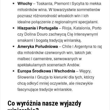
Włochy
– Toskania, Piemont i Sycylia to mekka
miłośników wina. W towarzystwie sommelierów
poznasz różnorodność włoskich win i ich
idealne połączenie z regionalnymi specjałami.
Hiszpania i Portugalia
– Rioja, Katalonia, Porto
czy Dolina Douro zachwycą Cię intensywnymi
smakami i bogatą tradycją winiarską.
Ameryka Południowa
– Chile i Argentyna to raj
dla miłośników czerwonych win, takich jak
malbec i carmenère, serwowanych w
spektakularnych sceneriach Andów.
Europa Środkowa i Wschodnia
– Węgry,
Słowenia i Gruzja to kierunki dla tych, którzy
chcą odkryć mniej oczywiste, ale niezwykle
fascynujące tradycje winiarskie.
Co wyróżnia nasze wyjazdy