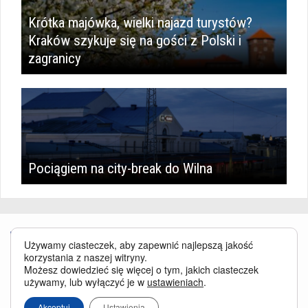
Krótka majówka, wielki najazd turystów?
Kraków szykuje się na gości z Polski i
zagranicy
Pociągiem na city-break do Wilna
Używamy ciasteczek, aby zapewnić najlepszą jakość
korzystania z naszej witryny.
Możesz dowiedzieć się więcej o tym, jakich ciasteczek
używamy, lub wyłączyć je w
ustawieniach
.
Serwis BusinessTraveller.pl wykorzystuje pliki cookies
oraz inne
technologie o analogicznym charakterze, przede wszystkim w celu
Akceptuj
Ustawienia