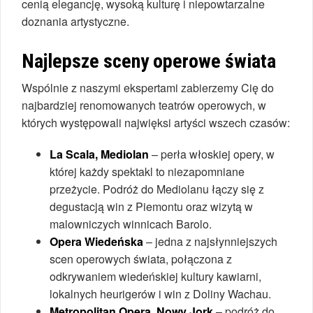
cenią elegancję, wysoką kulturę i niepowtarzalne
doznania artystyczne.
Najlepsze sceny operowe świata
Wspólnie z naszymi ekspertami zabierzemy Cię do
najbardziej renomowanych teatrów operowych, w
których występowali najwięksi artyści wszech czasów:
La Scala, Mediolan
– perła włoskiej opery, w
której każdy spektakl to niezapomniane
przeżycie. Podróż do Mediolanu łączy się z
degustacją win z Piemontu oraz wizytą w
malowniczych winnicach Barolo.
Opera Wiedeńska
– jedna z najsłynniejszych
scen operowych świata, połączona z
odkrywaniem wiedeńskiej kultury kawiarni,
lokalnych heurigerów i win z Doliny Wachau.
Metropolitan Opera, Nowy Jork
– podróż do