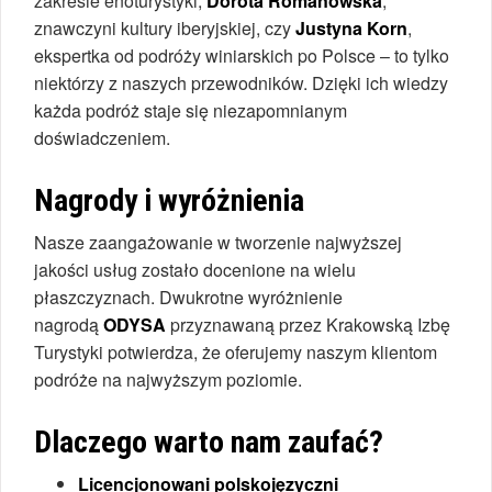
zakresie enoturystyki,
Dorota Romanowska
,
znawczyni kultury iberyjskiej, czy
Justyna Korn
,
ekspertka od podróży winiarskich po Polsce – to tylko
niektórzy z naszych przewodników. Dzięki ich wiedzy
każda podróż staje się niezapomnianym
doświadczeniem.
Nagrody i wyróżnienia
Nasze zaangażowanie w tworzenie najwyższej
jakości usług zostało docenione na wielu
płaszczyznach. Dwukrotne wyróżnienie
nagrodą
ODYSA
przyznawaną przez Krakowską Izbę
Turystyki potwierdza, że oferujemy naszym klientom
podróże na najwyższym poziomie.
Dlaczego warto nam zaufać?
Licencjonowani polskojęzyczni