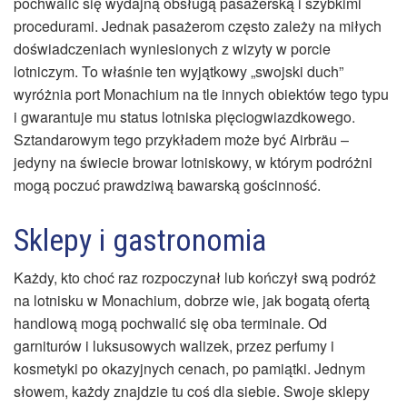
pochwalić się wydajną obsługą pasażerską i szybkimi
procedurami. Jednak pasażerom często zależy na miłych
doświadczeniach wyniesionych z wizyty w porcie
lotniczym. To właśnie ten wyjątkowy „swojski duch”
wyróżnia port Monachium na tle innych obiektów tego typu
i gwarantuje mu status lotniska pięciogwiazdkowego.
Sztandarowym tego przykładem może być Airbräu –
jedyny na świecie browar lotniskowy, w którym podróżni
mogą poczuć prawdziwą bawarską gościnność.
Sklepy i gastronomia
Każdy, kto choć raz rozpoczynał lub kończył swą podróż
na lotnisku w Monachium, dobrze wie, jak bogatą ofertą
handlową mogą pochwalić się oba terminale. Od
garniturów i luksusowych walizek, przez perfumy i
kosmetyki po okazyjnych cenach, po pamiątki. Jednym
słowem, każdy znajdzie tu coś dla siebie. Swoje sklepy