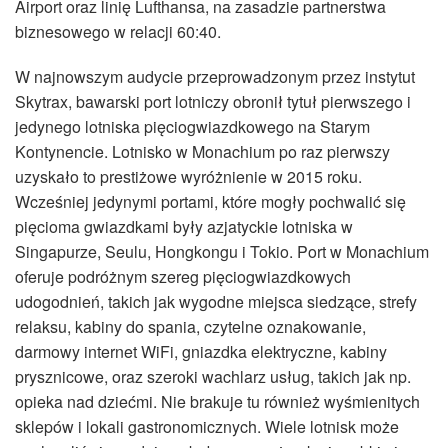
Airport oraz linię Lufthansa, na zasadzie partnerstwa
biznesowego w relacji 60:40.
W najnowszym audycie przeprowadzonym przez instytut
Skytrax, bawarski port lotniczy obronił tytuł pierwszego i
jedynego lotniska pięciogwiazdkowego na Starym
Kontynencie. Lotnisko w Monachium po raz pierwszy
uzyskało to prestiżowe wyróżnienie w 2015 roku.
Wcześniej jedynymi portami, które mogły pochwalić się
pięcioma gwiazdkami były azjatyckie lotniska w
Singapurze, Seulu, Hongkongu i Tokio. Port w Monachium
oferuje podróżnym szereg pięciogwiazdkowych
udogodnień, takich jak wygodne miejsca siedzące, strefy
relaksu, kabiny do spania, czytelne oznakowanie,
darmowy internet WiFi, gniazdka elektryczne, kabiny
prysznicowe, oraz szeroki wachlarz usług, takich jak np.
opieka nad dziećmi. Nie brakuje tu również wyśmienitych
sklepów i lokali gastronomicznych. Wiele lotnisk może