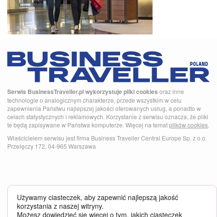
Serwis BusinessTraveller.pl wykorzystuje pliki cookies
oraz inne
technologie o analogicznym charakterze, przede wszystkim w celu
zapewnienia Państwu najlepszej jakości oferowanych usług, a ponadto w
celach statystycznych i reklamowych. Korzystanie z serwisu oznacza, że pliki
te będą zapisywane w Państwa komputerze. Więcej na temat
plików cookies
.
Właścicielem serwisu jest firma Business Traveller Central Europe Sp. z o.o.
Przełęczy 172, 04-965 Warszawa
Używamy ciasteczek, aby zapewnić najlepszą jakość
korzystania z naszej witryny.
Możesz dowiedzieć się więcej o tym, jakich ciasteczek