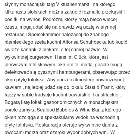
słynny monachijski targ Viktualienmarkt i na którego
kilkunastu stoiskach można zakupić rozmaite przekąski i
posiłki na wynos. Podróżni, którzy mają nieco więcej
czasu, mogą udać się na prawdziwą ucztę w słynnej
restauracji Speisekammer należącej do znanego
niemieckiego szefa kuchni Alfonsa Schuhbecka lub kupić
świeże kanapki z piekarni o tej samej nazwie. W
wykwintnej burgerowni Hans im Glück, która jest
pierwszym lotniskowym lokalem tej marki, goście mogą
delektować się pysznymi hamburgerami, obserwując przez
okno płytę lotniska. Aby poczuć atmosferę nowoczesnej
kawiarni, najlepiej udać się do lokalu Sissi & Franz, który
łączy w sobie tradycje kuchni bawarskiej i austriackiej.
Bogatą listę lokali gastronomicznych w monachijskim
porcie zamyka Seafood Bubbles & Wine Bar, z którego
okien rozciąga się spektakularny widok na wschodnią
płytę lotniska. Restauracja oferuje wykwintne dania z
owocami morza oraz szeroki wybór dobrych win. W